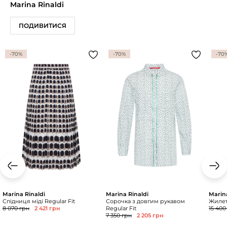
Marina Rinaldi
ПОДИВИТИСЯ
-70%
-70%
-70
Marina Rinaldi
Marina Rinaldi
Marin
Спідниця міді Regular Fit
Сорочка з довгим рукавом
Жилет 
8 070 грн
2 421 грн
Regular Fit
15 400
7 350 грн
2 205 грн