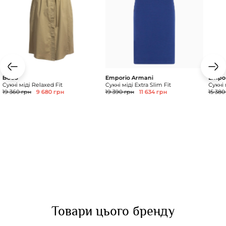
BOSS
Emporio Armani
Empor
Сукні міді Relaxed Fit
Сукні міді Extra Slim Fit
Сукні 
19 360 грн
9 680 грн
19 390 грн
11 634 грн
15 380
Товари цього бренду