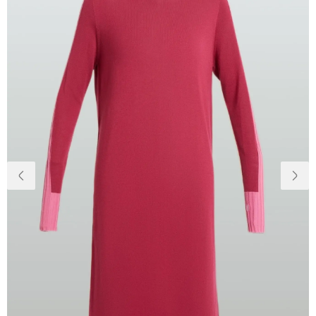
Доставка та
Про нас
оплата
Повернення
Новини
та обмін
Відкуки про
Питання та
магазин
відповіді
Контакти
Palmira Club
Догляд
+38(050)4840005