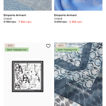
Emporio Armani
Emporio Armani
Шарф
Шарф
9 780 грн
7 824 грн
9 090 грн
6 363 грн
-30%
-30%
Ідея подарунка
Ідея подарунка