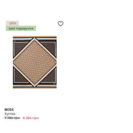
-20%
Ідея подарунка
BOSS
Хустка
7 780 грн
6 224 грн