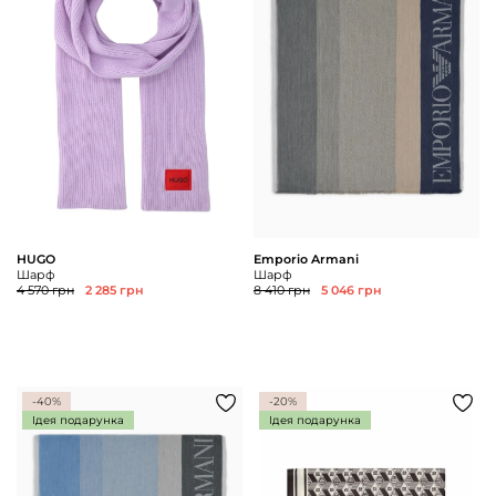
Доставка та
Про нас
оплата
Повернення
Новини
та обмін
Відкуки про
Питання та
магазин
відповіді
Контакти
Palmira Club
Догляд
+38(050)4840005
HUGO
Emporio Armani
Шарф
Шарф
4 570 грн
2 285 грн
8 410 грн
5 046 грн
-40%
-20%
Ідея подарунка
Ідея подарунка