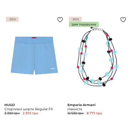
-30%
-30%
Ідея подарунка
HUGO
Emporio Armani
Спортивні шорти Regular Fit
Намиста
3 390 грн
2 373 грн
12 530 грн
8 771 грн