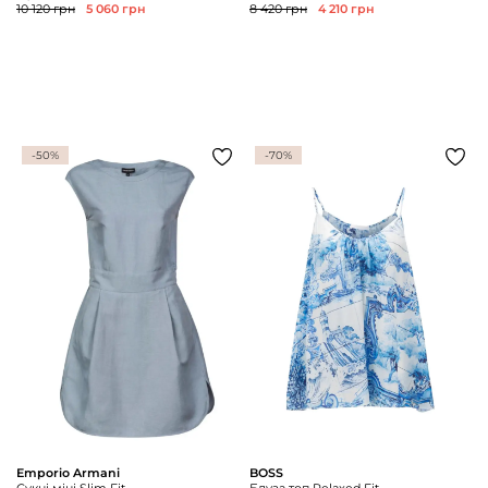
10 120 грн
5 060 грн
8 420 грн
4 210 грн
-50%
-70%
Emporio Armani
BOSS
Сукні міні Slim Fit
Блуза топ Relaxed Fit