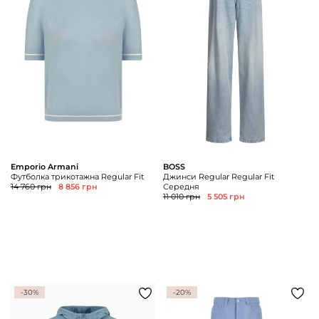
Доставка та
Про нас
оплата
Повернення
Новини
та обмін
Відкуки про
Питання та
магазин
відповіді
Контакти
Palmira Club
Догляд
+38(050)4840005
Emporio Armani
BOSS
Футболка трикотажна Regular Fit
Джинси Regular Regular Fit
14 760 грн
8 856 грн
Середня
11 010 грн
5 505 грн
-30%
-20%