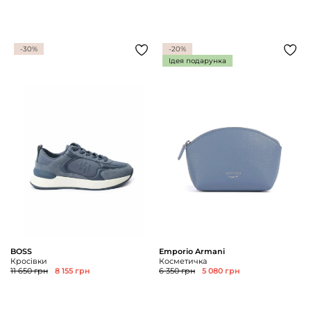
-30%
-20%
Ідея подарунка
BOSS
Emporio Armani
Кросівки
Косметичка
11 650 грн
8 155 грн
6 350 грн
5 080 грн