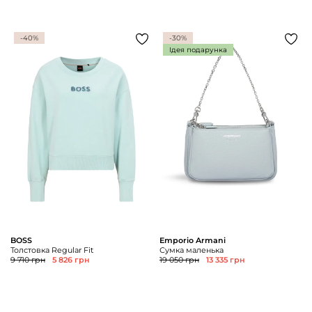
-40%
-30%
Ідея подарунка
BOSS
Emporio Armani
Толстовка Regular Fit
Сумка маленька
9 710 грн
5 826 грн
19 050 грн
13 335 грн