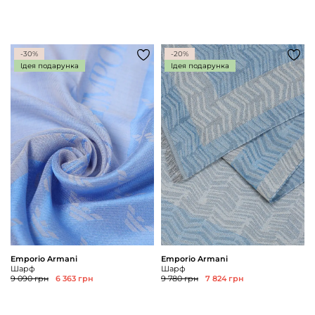
-30%
-20%
Ідея подарунка
Ідея подарунка
Emporio Armani
Emporio Armani
Шарф
Шарф
9 090 грн
6 363 грн
9 780 грн
7 824 грн