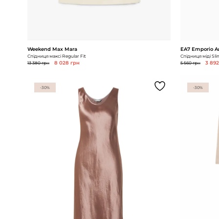
Weekend Max Mara
EA7 Emporio A
Спідниця максі Regular Fit
Спідниця міді Sli
13 380 грн
8 028 грн
5 560 грн
3 892
-30%
-30%