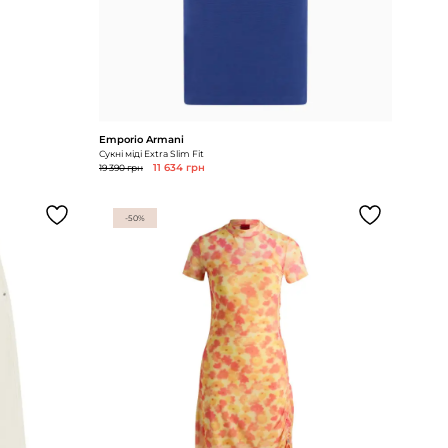
Emporio Armani
Сукні міді Extra Slim Fit
19 390 грн
11 634 грн
-50%