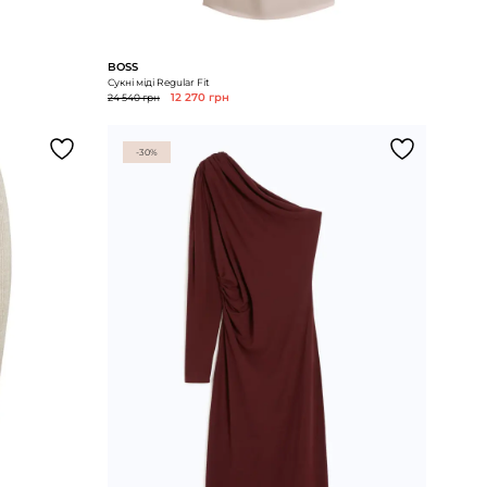
BOSS
Сукні міді Regular Fit
24 540 грн
12 270 грн
-30%