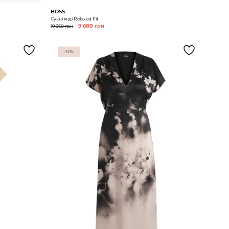
BOSS
Сукні міді Relaxed Fit
19 360 грн
9 680 грн
-50%