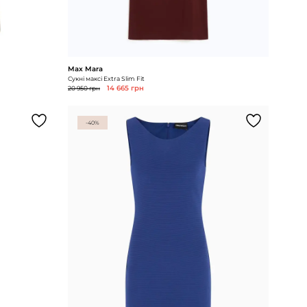
Max Mara
Сукні максі Extra Slim Fit
20 950 грн
14 665 грн
-40%