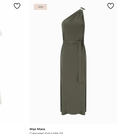
-50%
Max Mara
Сукні максі Extra Slim Fit