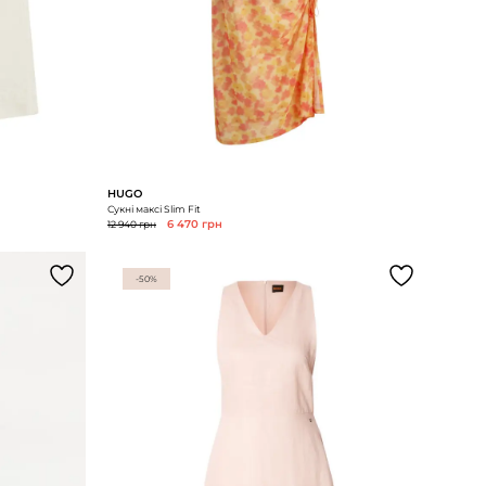
HUGO
Сукні максі Slim Fit
12 940 грн
6 470 грн
-50%