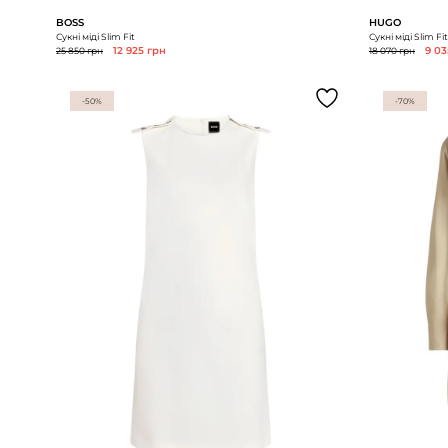
BOSS
HUGO
Сукні міді Slim Fit
Сукні міді Slim Fit
25 850 грн
12 925 грн
18 070 грн
9 03
-50%
-70%