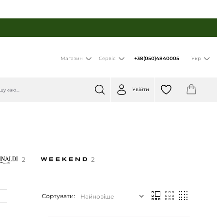
+38(050)4840005
Магазин
Сервіс
Укр
Увійти
2
2
Сортувати: