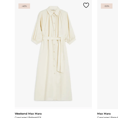
-40%
-50%
Weekend Max Mara
Max Mara
Сукні максі Relaxed Fit
Сукні максі Regul