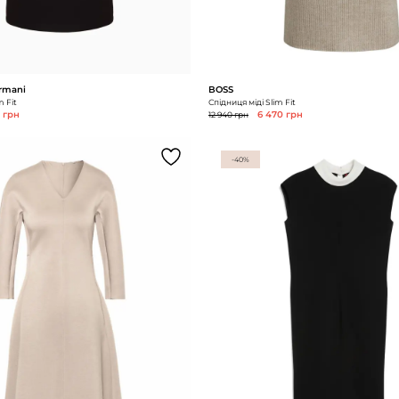
rmani
BOSS
m Fit
Спідниця міді Slim Fit
 грн
12 940 грн
6 470 грн
-40%