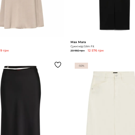
Max Mara
Сукні міді Slim Fit
09 грн
20 960 грн
12 576 грн
-50%