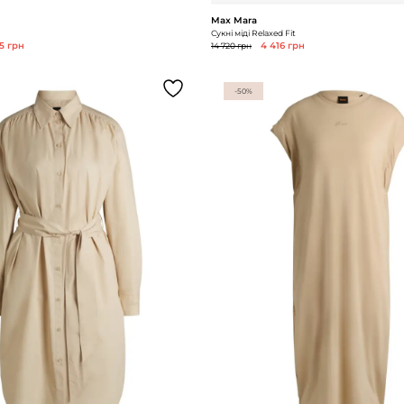
Max Mara
Сукні міді Relaxed Fit
5 грн
14 720 грн
4 416 грн
-50%