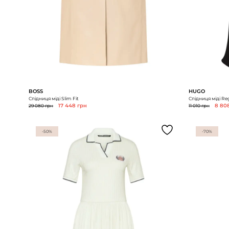
BOSS
HUGO
Спідниця міді Slim Fit
Спідниця міді Reg
29 080 грн
17 448 грн
11 010 грн
8 80
-50%
-70%