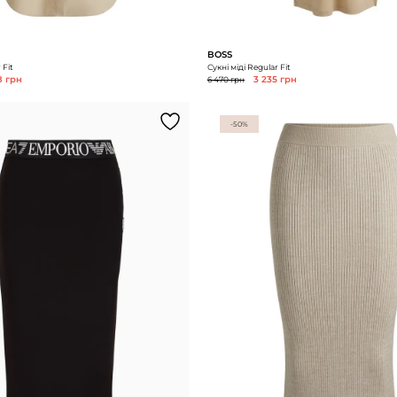
BOSS
 Fit
Сукні міді Regular Fit
8 грн
6 470 грн
3 235 грн
-50%