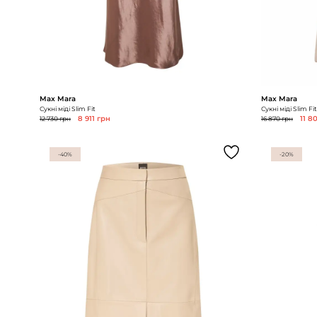
Max Mara
Max Mara
Сукні міді Slim Fit
Сукні міді Slim Fit
12 730 грн
8 911 грн
16 870 грн
11 8
-40%
-20%