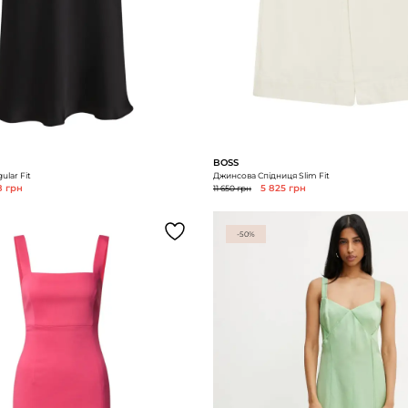
BOSS
ular Fit
Джинсова Спідниця Slim Fit
8 грн
11 650 грн
5 825 грн
-50%