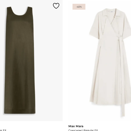
-40%
Max Mara
ar Fit
Сукні максі Regular Fit