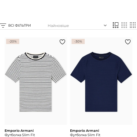
Доставка та
Про нас
оплата
Повернення
Новини
та обмін
ВСІ ФІЛЬТРИ
Відкуки про
Питання та
магазин
відповіді
Контакти
Palmira Club
-20%
-30%
Догляд
+38(050)4840005
Emporio Armani
Emporio Armani
Футболка Slim Fit
Футболка Slim Fit