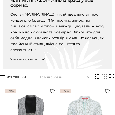
MARINA RINALDI – жіноча краса у всіх
Доставка та
Про нас
формах.
оплата
Повернення
Новини
Слоган MARINA RINALDI, який ідеально втілює
та обмін
концепцію бренду: "Ми любимо жінок, які
Відкуки про
Питання та
пишаються своїм тілом, і завжди цінували жіночу
магазин
відповіді
красу у всіх формах та розмірах. Відкрийте для
Контакти
Palmira Club
себе моделі великих розмірів у наших колекціях:
Догляд
+38(050)4840005
італійський стиль, якісне пошиття та
елегантність".
Читати повністю
ВСІ ФІЛЬТРИ
-70%
-70%