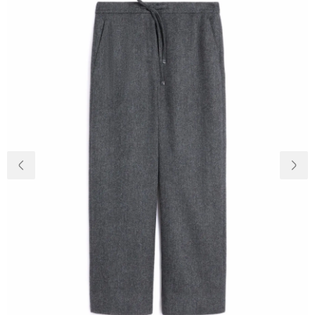
Доставка та
Про нас
оплата
Повернення
Новини
та обмін
Відкуки про
Питання та
магазин
відповіді
Контакти
Palmira Club
Догляд
+38(050)4840005