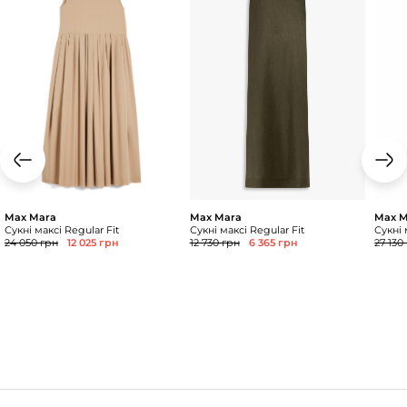
Max Mara
Max Mara
Max M
Сукні максі Regular Fit
Сукні максі Regular Fit
Сукні 
24 050 грн
12 025 грн
12 730 грн
6 365 грн
27 130