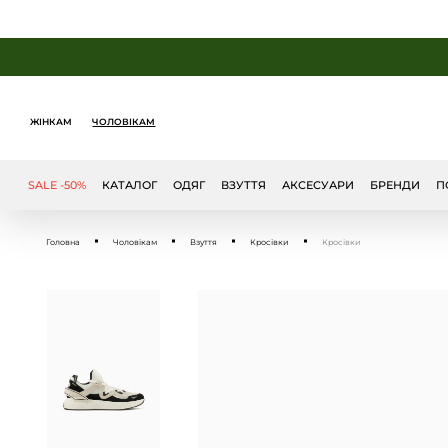
ЖІНКАМ
ЧОЛОВІКАМ
SALE -50%
КАТАЛОГ
ОДЯГ
ВЗУТТЯ
АКСЕСУАРИ
БРЕНДИ
П
Головна
Чоловікам
Взуття
Кросівки
Кросівки