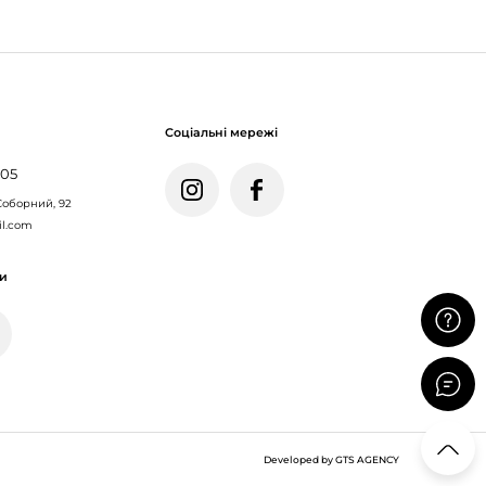
Соціальні мережі
005
Соборний, 92
il.com
ми
Developed by GTS AGENCY