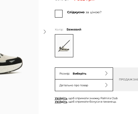
Слідкуємо
за ціною?
Колір:
Бежевий
Розмір:
Виберіть
ПРОДАЖ ЗА
Детально про товар
Увійдіть
, щоб отримати знижку Palmira Club
Увійдіть
, щоб отримати бонуси в гаманець