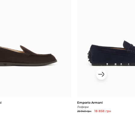
i
Emporio Armani
Лофери
26 940 грн
18 858 грн