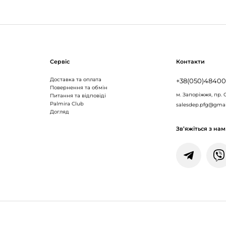
Сервіс
Контакти
Доставка та оплата
+38(050)4840
Повернення та обмін
м. Запоріжжя,
пр. 
Питання та відповіді
Palmira Club
salesdep.pfg@gma
Догляд
Зв’яжіться з на