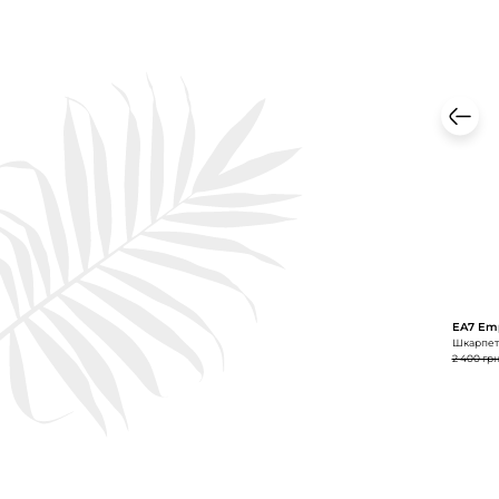
EA7 Emp
Шкарпетк
2 400 гр