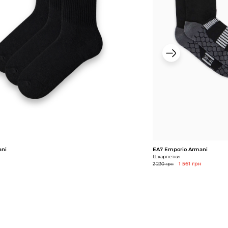
ani
EA7 Emporio Armani
Шкарпетки
2 230 грн
1 561 грн