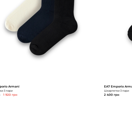
orio Armani
EA7 Emporio Arm
и 3 пари
Шкарпетки 3 пари
н
1 920 грн
2 400 грн