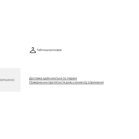
Таблиця розмірів
Доставка здійснюється по Україні
ВЕРШЕНО
Повернення протягом 14 днів з моменту отримання