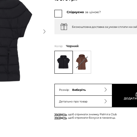
Слідкуємо
за ціною?
Безкоштовна доставка за умови сплати на сай
Колір:
Чорний
Розмір:
Виберіть
ДОДАТИ
Детально про товар
Увійдіть
, щоб отримати знижку Palmira Club
Увійдіть
, щоб отримати бонуси в гаманець