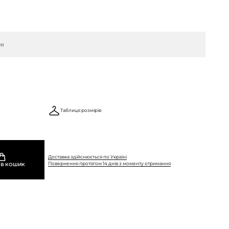
ті
Таблиця розмірів
Доставка здійснюється по Україні
Повернення протягом 14 днів з моменту отримання
 В КОШИК