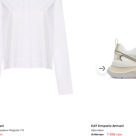
ani
EA7 Emporio Armani
кавом Regular Fit
Кросівки
рн
13 160 грн
7 896 грн