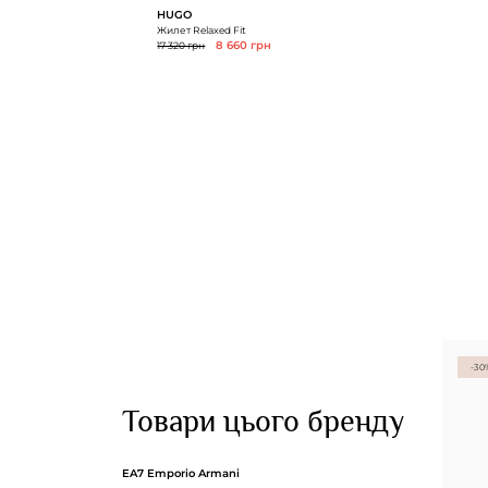
HUGO
Жилет Relaxed Fit
17 320 грн
8 660 грн
-30
Товари цього бренду
EA7 Emporio Armani