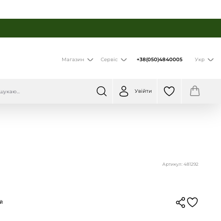
+38(050)4840005
Магазин
Сервіс
Укр
Увійти
Артикул: 481292
ий