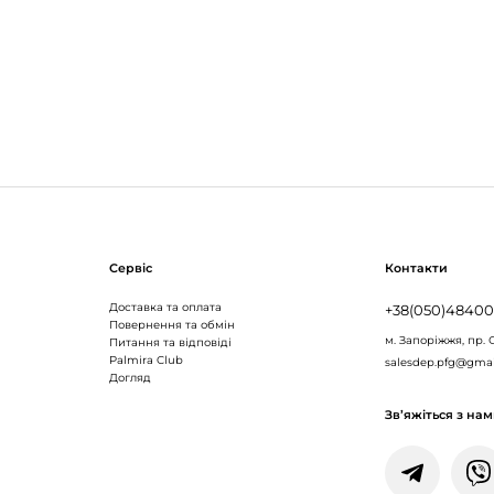
Сервіс
Контакти
Доставка та оплата
+38(050)4840
Повернення та обмін
м. Запоріжжя,
пр. 
Питання та відповіді
Palmira Club
salesdep.pfg@gma
Догляд
Зв’яжіться з на