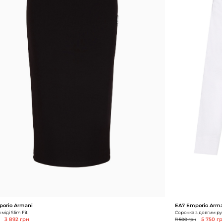
orio Armani
EA7 Emporio Arm
міді Slim Fit
Сорочка з довгим ру
3 892 грн
11 500 грн
5 750 г