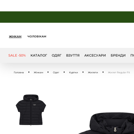
ЖІНКАМ
ЧОЛОВІКАМ
SALE -50%
КАТАЛОГ
ОДЯГ
ВЗУТТЯ
АКСЕСУАРИ
БРЕНДИ
П
Головна
Жінкам
Одяг
Куртки
Жилети
Жилет Regular Fit