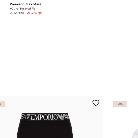
Weekend Max Mara
Жилет Relaxed Fit
26 720 грн
21 376 грн
%
-50%