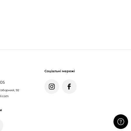
Соціальні мережі
005
Соборний, 92
il.com
ми