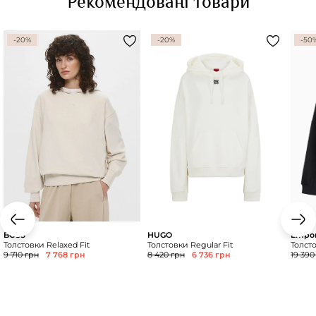
Рекомендовані товари
-20%
-20%
-50
BOSS
HUGO
Empor
Толстовки Relaxed Fit
Толстовки Regular Fit
Толсто
9 710 грн
7 768 грн
8 420 грн
6 736 грн
19 390