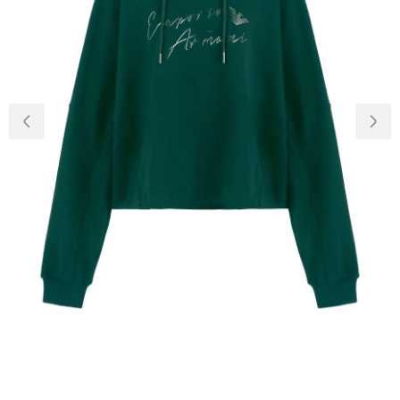
Доставка та
Про нас
оплата
Повернення
Новини
та обмін
Відкуки про
Питання та
магазин
відповіді
Контакти
Palmira Club
Догляд
+38(050)4840005