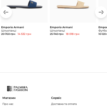
Emporio Armani
Emporio Armani
Empor
Шльопанці
Шльопанці
Футбол
20 760 грн
14 532 грн
25 740 грн
18 018 грн
10 120
Магазин
Сервіс
Про нас
Доставка та оплата