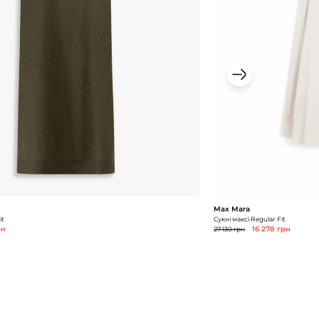
Max Mara
it
Сукні максі Regular Fit
рн
27 130 грн
16 278 грн