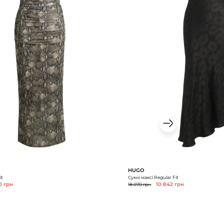
HUGO
it
Сукні максі Regular Fit
0 грн
18 070 грн
10 842 грн