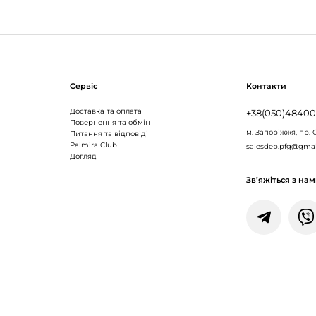
Сервіс
Контакти
Доставка та оплата
+38(050)4840
Повернення та обмін
м. Запоріжжя,
пр. 
Питання та відповіді
Palmira Club
salesdep.pfg@gma
Догляд
Зв’яжіться з на