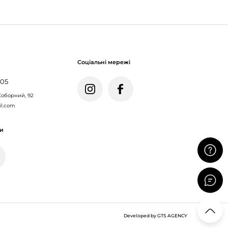
Соціальні мережі
005
Соборний, 92
il.com
ми
Developed by GTS AGENCY