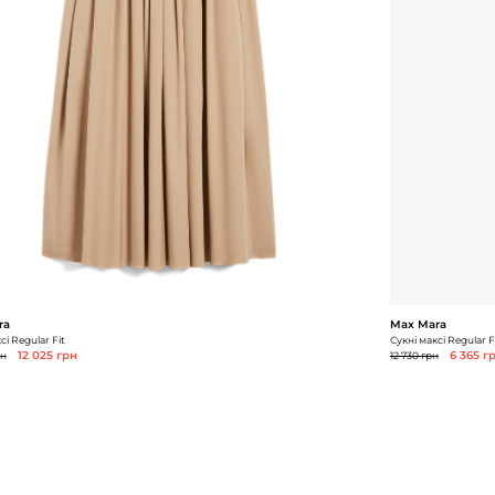
ra
Max Mara
сі Regular Fit
Сукні максі Regular F
рн
12 025 грн
12 730 грн
6 365 г