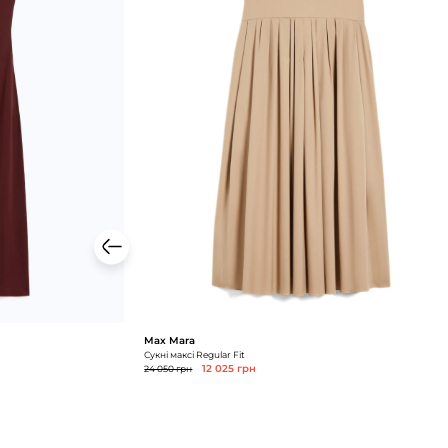
Max Mara
Сукні максі Regular Fit
24 050 грн
12 025 грн