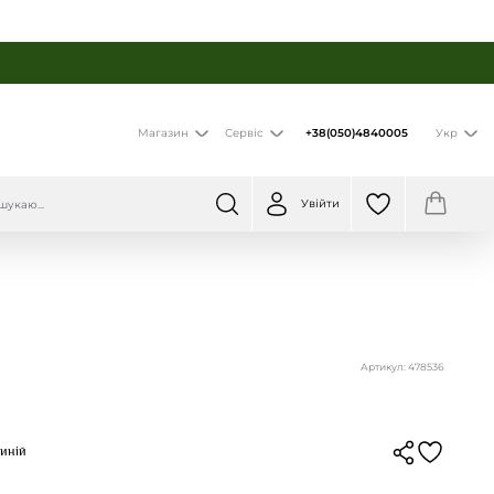
+38(050)4840005
Магазин
Сервіс
Укр
Увійти
Артикул: 478536
Синій