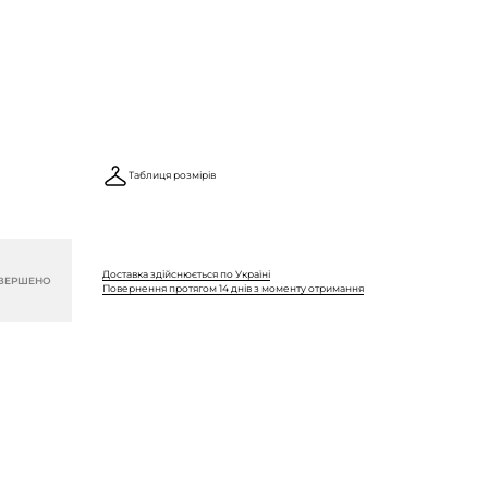
Таблиця розмірів
Доставка здійснюється по Україні
ВЕРШЕНО
Повернення протягом 14 днів з моменту отримання