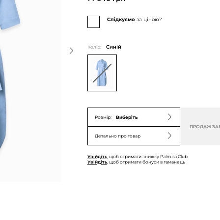
Слідкуємо
за ціною?
Колір:
Синій
Розмір:
Виберіть
ПРОДАЖ ЗА
Детально про товар
Увійдіть
, щоб отримати знижку Palmira Club
Увійдіть
, щоб отримати бонуси в гаманець