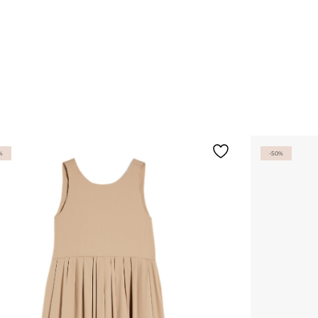
%
-50%