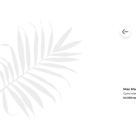
Max Ma
Сукні мак
24 050 г