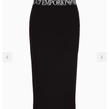
Доставка та
Про нас
оплата
Повернення
Новини
та обмін
Відкуки про
Питання та
магазин
відповіді
Контакти
Palmira Club
Догляд
+38(050)4840005