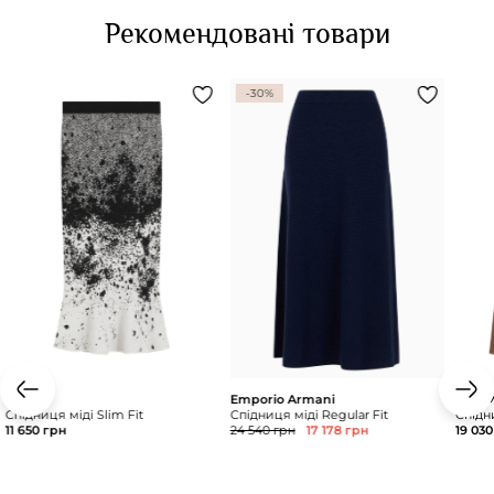
Рекомендовані товари
-30%
BOSS
Emporio Armani
Max M
Спідниця міді Slim Fit
Спідниця міді Regular Fit
Спідни
11 650 грн
24 540 грн
17 178 грн
19 030