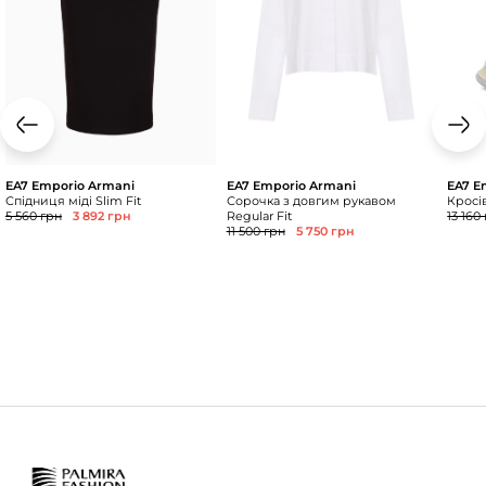
EA7 Emporio Armani
EA7 Emporio Armani
EA7 E
Спідниця міді Slim Fit
Сорочка з довгим рукавом
Кросі
5 560 грн
3 892 грн
Regular Fit
13 160
11 500 грн
5 750 грн