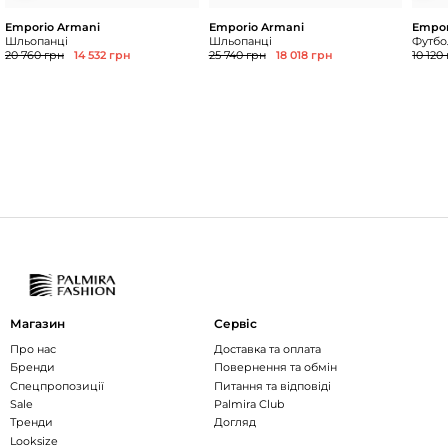
Emporio Armani
Emporio Armani
Empor
Шльопанці
Шльопанці
Футбол
20 760 грн
14 532 грн
25 740 грн
18 018 грн
10 120
Магазин
Сервіс
Про нас
Доставка та оплата
Бренди
Повернення та обмін
Спецпропозиції
Питання та відповіді
Sale
Palmira Club
Тренди
Догляд
Looksize