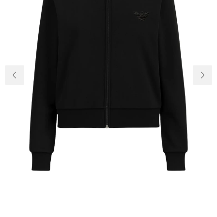
Доставка та
Про нас
оплата
Повернення
Новини
та обмін
Відкуки про
Питання та
магазин
відповіді
Контакти
Palmira Club
Догляд
+38(050)4840005