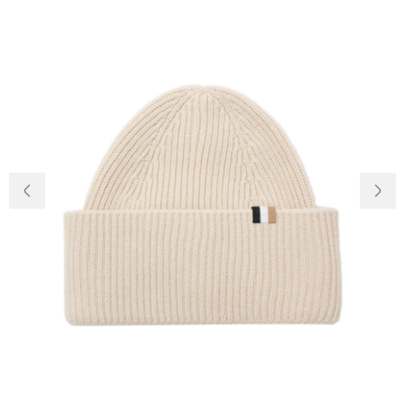
Доставка та
Про нас
оплата
Повернення
Новини
та обмін
Відкуки про
Питання та
магазин
відповіді
Контакти
Palmira Club
Догляд
+38(050)4840005