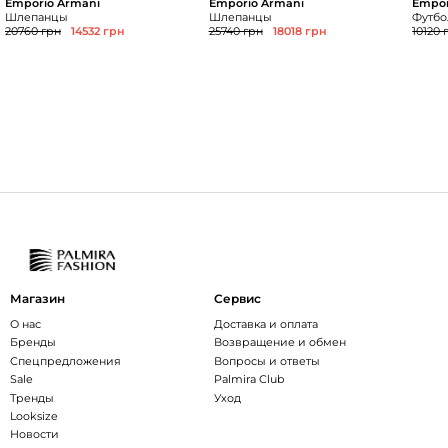
Emporio Armani
Emporio Armani
Empor
Шлепанцы
Шлепанцы
Футбол
20760 грн
14532 грн
25740 грн
18018 грн
10120 
Магазин
Сервис
О нас
Доставка и оплата
Бренды
Возвращение и обмен
Спецпредложения
Вопросы и ответы
Sale
Palmira Club
Тренды
Уход
Looksize
Новости