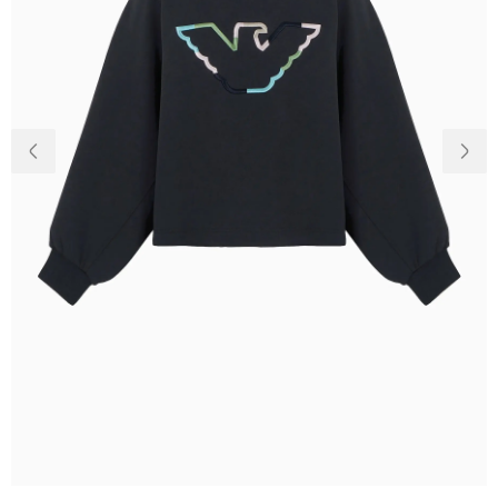
Доставка и
О нас
оплата
Возвращение
Новости
и обмен
Откуда о
Вопросы и
магазине
ответы
Контакты
Palmira Club
Уход
+38(050)4840005