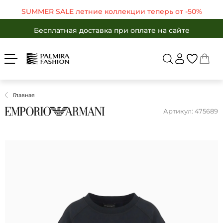
SUMMER SALE летние коллекции теперь от -50%
Бесплатная доставка при оплате на сайте
Войти
Укр
Рус
SUMMER SALE летние коллекции теперь от -50%
Бесплатная доставка при оплате на сайте
ЖЕНЩИНАМ
МУЖЧИНАМ
Бесплатная доставка при оплате на сайте
Вернуться в ката
SALE -50%
БРЕНДЫ
SALE -50%
КАТАЛОГ
Главная
Бренды
ОДЕЖДА
Артикул: 475689
ОБУВЬ
Каталог
АКСЕССУАРЫ
Одежда
ПОДАРКИ
Обувь
OUTLET
Аксессуары
Избранные товары
Подарки
Корзина
OUTLET