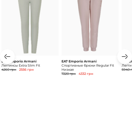
EA7 Emporio Armani
EA7 Emporio Armani
EA7 E
Леггинсы Extra Slim Fit
Спортивные брюки Regular Fit
Леггин
4260 грн
2556 грн
Низкая
5940 
7220 грн
4332 грн