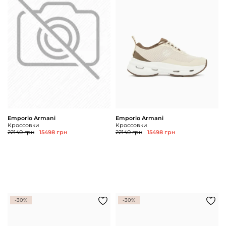
Доставка и
О нас
оплата
Возвращение
Новости
и обмен
Откуда о
Вопросы и
магазине
ответы
Контакты
Palmira Club
Уход
+38(050)4840005
Emporio Armani
Emporio Armani
Кроссовки
Кроссовки
22140 грн
15498 грн
22140 грн
15498 грн
-30%
-30%