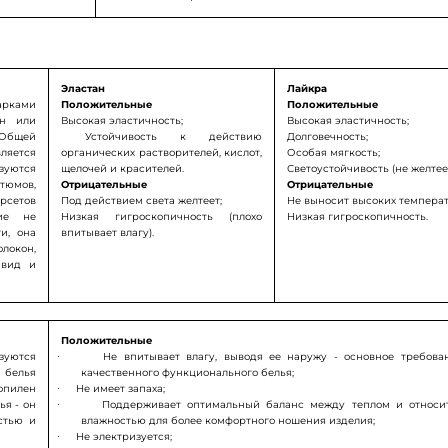
Эластан
Лайкра
рками
Положительные
Положительные
ан или
Высокая эластичность;
Высокая эластичность;
. Общей
Устойчивость к действию
Долговечность;
ляется
органических растворителей, кислот,
Особая мягкость;
зуются
щелочей и красителей.
Светоустойчивость (не желтеет
юмов,
Отрицательные
Отрицательные
орсетов
Под действием света желтеет;
Не выносит высоких температ
ие не
Низкая гигроскопичность (плохо
Низкая гигроскопичность
и, она
впитывает влагу).
локон,
 вид и
Положительные
зуются
·
Не впитывает влагу, выводя ее наружу - основное требова
белья
качественного функционального белья;
опилен
·
Не имеет запаха;
ья - он
·
Поддерживает оптимальный баланс между теплом и относи
стью и
влажностью для более комфортного ношения изделия;
агу.
·
Не электризуется;