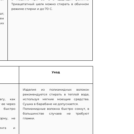
Триацетатный шелк можно стирать в обычном
режиме стирки и до 70 С.
т;
ям
ких
Уход
Изделия из полиамидных волокон
рекомендуется стирать в теплой воде,
агу, как
используя мягкие моющие средства.
 ее через
Сушка в барабане не допускается.
 быстро
Полиамидные волокна быстро сохнут, в
большинстве случаев не требуют
орму, не
глажки.
линга и