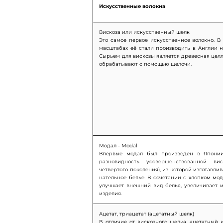
Искусственные волокна
Вискоза или искусственный шелк
Это самое первое искусственное волокно. 
масштабах её стали производить в Англии н
Сырьем для вискозы является древесная цел
обрабатывают с помощью щелочи.
Модал - Modal
Впервые модал был произведен в Японии
разновидность усовершенствованной вис
четвертого поколения), из которой изготавли
нательное белье. В сочетании с хлопком мо
улучшает внешний вид белья, увеличивает и
изделия.
Ацетат, триацетат (ацетатный шелк)
В отличие от вискозного шелка, ацетатный 