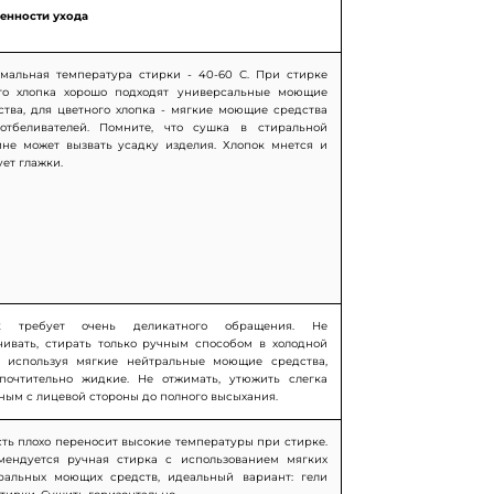
енности ухода
мальная температура стирки - 40-60 С. При стирке
го хлопка хорошо подходят универсальные моющие
ства, для цветного хлопка - мягкие моющие средства
отбеливателей. Помните, что сушка в стиральной
не может вызвать усадку изделия. Хлопок мнется и
бует глажки.
к требует очень деликатного обращения. Не
чивать, стирать только ручным способом в холодной
, используя мягкие нейтральные моющие средства,
почтительно жидкие. Не отжимать, утюжить слегка
ным с лицевой стороны до полного высыхания.
ть плохо переносит высокие температуры при стирке.
мендуется ручная стирка с использованием мягких
ральных моющих средств, идеальный вариант: гели