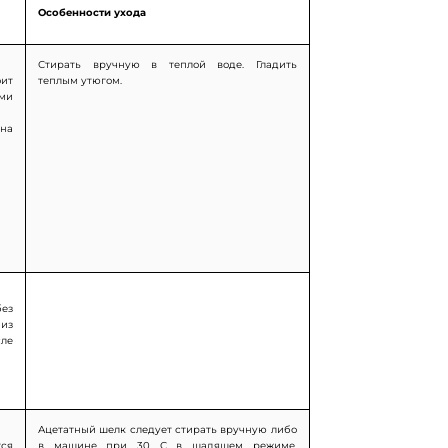
Особенности ухода
Стирать вручную в теплой воде. Гладить
оит
теплым утюгом.
ами
чна
ез
 из
ле
Ацетатный шелк следует стирать вручную либо
тся
в машине при 30 С в щадящем режиме.