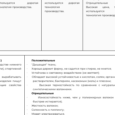
спользуется дорогая
используется дорогая
Отрицательные
хнология производства.
технология
Высокая цена, 
производства.
используется 
технология производ
E
)
Положительные
одстве нижнего
·
"Дышащая" ткань;
ли), спортивной
·
Хорошо держит форму, не садится при стирке, не мнется;
·
Устойчива к световому воздействию (не желтеет);
 вырабатывать
·
Обладает высокой устойчивостью к кислотам, солям, орган
 изделия пишут
растворителям, бактериям, насекомым (моль) и плесени;
бщие свойства
·
Высокая термостойкость по сравнению с натурал
синтетическими волокнами.
Отрицательные
·
Износостойкость ниже, чем у полиамидных волокон 
быстрее истирается);
·
Жесткость волокон;
·
Склонность к пиллингу;
·
Может электризоваться.