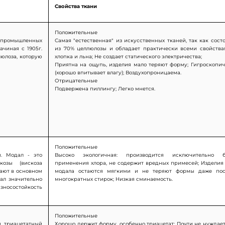
Свойства ткани
Положительные
В промышленных
Самая "естественная" из искусственных тканей, так как сост
ачиная с 1905г.
из 70% целлюлозы и обладает практически всеми свойств
люлоза, которую
хлопка и льна; Не создает статического электричества;
Приятна на ощупь, изделия мало теряют форму; Гигроскопи
(хорошо впитывает влагу); Воздухопроницаема.
Отрицательные
Подвержена пиллингу; Легко мнется.
Положительные
. Модал - это
Высоко экологичная: производится исключительно б
козы (вискоза
применения хлора, не содержит вредных примесей; Изделия
вают в основном
модала остаются мягкими и не теряют формы даже пос
дал значительно
многократных стирок; Низкая сминаемость.
зносостойкость
Положительные
и триацетатный
Хорошо держит форму, особенно триацетат; Почти не нуждае