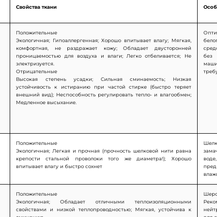
Свойства ткани
Особ
Положительные
Опти
Экологичная; Гипоаллергенная; Хорошо впитывает влагу; Мягкая,
бело
комфортная, не раздражает кожу; Обладает двусторонней
сред
проницаемостью для воздуха и влаги; Легко отбеливается; Не
без 
электризуется.
маши
Отрицательные
тре
Высокая степень усадки; Сильная сминаемость; Низкая
устойчивость к истиранию при частой стирке (быстро теряет
внешний вид); Неспособность регулировать тепло- и влагообмен;
Медленное высыхание.
Положительные
Шел
Экологичная; Легкая и прочная (прочность шелковой нити равна
зама
крепости стальной проволоки того же диаметра!); Хорошо
воде
впитывает влагу и быстро сохнет
пред
влаж
Положительные
Шерс
Экологичная; Обладает отличными теплоизоляционными
Реко
свойствами и низкой теплопроводностью; Мягкая, устойчива к
нейт