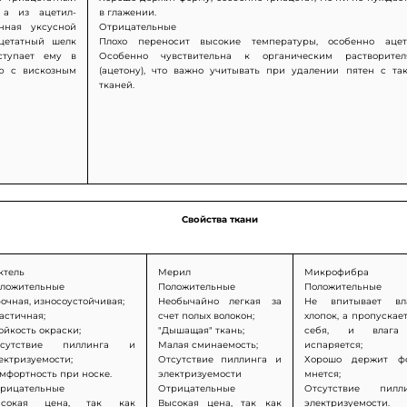
 а из ацетил-
в глажении.
анная уксусной
Отрицательные
ацетатный шелк
Плохо переносит высокие температуры, особенно ацета
ступает ему в
Особенно чувствительна к органическим растворител
ию с вискозным
(ацетону), что важно учитывать при удалении пятен с та
тканей.
Свойства ткани
ктель
Мерил
Микрофибра
ложительные
Положительные
Положительные
очная, износоустойчивая;
Необычайно легкая за
Не впитывает вл
астичная;
счет полых волокон;
хлопок, а пропускает
ойкость окраски;
"Дышащая" ткань;
себя, и влага
тсутствие пиллинга и
Малая сминаемость;
испаряется;
ектризуемости;
Отсутствие пиллинга и
Хорошо держит ф
мфортность при носке.
электризуемости
мнется;
рицательные
Отрицательные
Отсутствие пил
ысокая цена, так как
Высокая цена, так как
электризуемости.