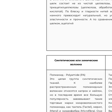
шелк состоит не из чистой целлюлозы,
триацетилцеллюлозы (целлюлоза, обработ
кислотой). По блеску и гладкости нитей 
намного превосходит натуральный, но у
эластичности и прочности. А по сравнен
шелком, ацетатнй
Синтетические или химические
волокна
Полиамид -
Polyamide
(
PA
)
Та
Это целая группа синтетических
По
тканей. К наиболее
Пр
распространенным полиамидным
Эл
волокнам относятся капрон и нейлон,
Ст
но в последнее время все большую
О
популярность завоевывают такие
эл
торговые марки микроволокнистого
Ко
полиамида, как тактель (Tactel), мерил,
От
(Meryl) и микрофибра (Microfibra). Они
В