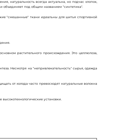
ия, натуральность всегда актуальна, но подчас хлопок,
ки объединяет под общим названием "синтетика".
акие "смешанные" ткани идеальны для шитья спортивной
дения.
основном растительного происхождения. Это целлюлоза,
нтеза. Несмотря на "непривлекательность" сырья, одежда
щищать от холода часто превосходят натуральные волокна
ие высокотехнологические установки.