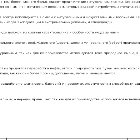
 тем более нижнего белья, отдают предпочтение натуральным тканям. Без сомнен
усственным и синтетическим волокнам, которые рядовой потребитель автоматичес
на всегда используются в смеси с натуральными и искусственными волокнами. Т
анных для эксплуатации в экстремальных условиях, и спецодежды.
ы волокон, их краткая характеристика и особенности ухода за ними.
льного (хлопок, лен). Животного (шерсть, шелк) и минерального (асбест) происхож
уральным, так как для их производства используются тоже природное сырье, в 
т из продуктов переработки нефти, угля и природного газа путем химического си
паде, так как они более прочны, долговечны, легки и меньше мнутся.
 воздействию влаги, света, бактерий и насекомых, эластичности и способности за
ральных, а нередко превышает, так как для их производства используются новейш