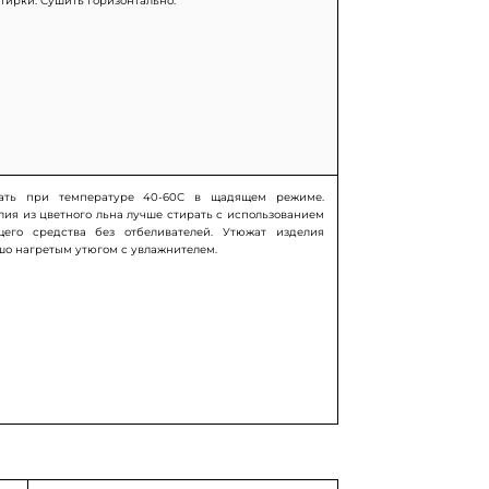
стирки. Сушить горизонтально.
ать при температуре 40-60С в щадящем режиме.
лия из цветного льна лучше стирать с использованием
его средства без отбеливателей. Утюжат изделия
шо нагретым утюгом с увлажнителем.