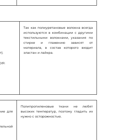
Так как полиуретановые волокна всегда
используются в комбинации с другими
текстильными волокнами, указания по
стирке и глажению зависят от
материала, в состав которого входит
).
эластан и лайкра.
ур;
.
Полипропиленовые ткани не любят
ние для
высоких температур, поэтому гладить их
нужно с осторожностью.
тельной