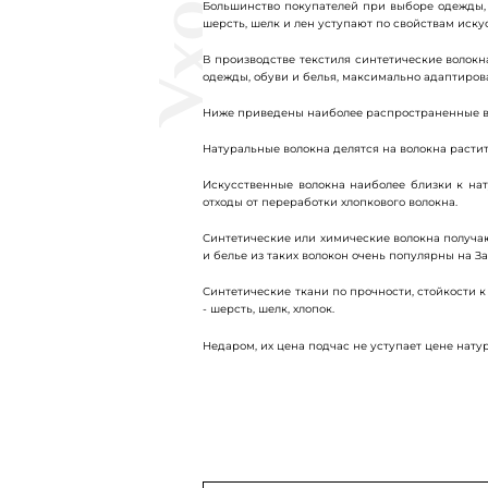
Уход
Большинство покупателей при выборе одежды, а
шерсть, шелк и лен уступают по свойствам иск
В производстве текстиля синтетические волок
одежды, обуви и белья, максимально адаптиров
Ниже приведены наиболее распространенные вид
Натуральные волокна делятся на волокна растите
Искусственные волокна наиболее близки к нат
отходы от переработки хлопкового волокна.
Синтетические или химические волокна получаю
и белье из таких волокон очень популярны на За
Синтетические ткани по прочности, стойкости к
- шерсть, шелк, хлопок.
Недаром, их цена подчас не уступает цене нату