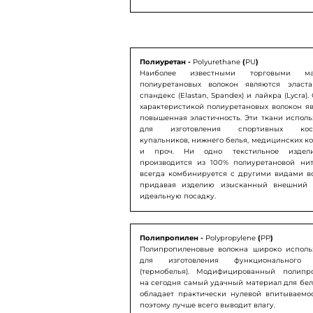
Полиуретан -
Polyurethane
(
PU
)
Наиболее известными торговыми ма
полиуретановых волокон являются эласт
спандекс (Elastan, Spandex) и лайкра (Lycra)
характеристикой полиуретановых волокон яв
повышенная эластичность. Эти ткани исполь
для изготовления спортивных кост
купальников, нижнего белья, медицинских к
и проч. Ни одно текстильное издел
производится из 100% полиуретановой нит
всегда комбинируется с другими видами во
придавая изделию изысканный внешний
идеальную посадку.
Полипропилен -
Polypropylene
(
PP
)
Полипропиленовые волокна широко исполь
для изготовления функционального 
(термобелья). Модифицированный полипр
на сегодня самый удачный материал для бел
обладает практически нулевой впитываемо
поэтому лучше всего выводит вл