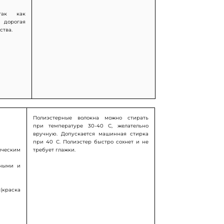
так как
дорогая
ства.
Полиэстерные волокна можно стирать
при температуре 30-40 С, желательно
вручную. Допускается машинная стирка
при 40 С. Полиэстер быстро сохнет и не
ическим
требует глажки.
ьными и
(краска