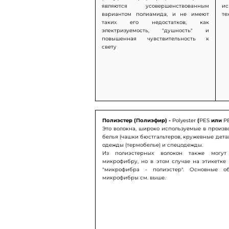
являются усовершенствованным
и
вариантом полиамида, и не имеют
те
таких его недостатков, как
электризуемость, "душность" и
повышенная чувствительность к
свету
Полиэстер (Полиэфир) -
Polyester
(
PES
или
P
Это волокна, широко используемые в произв
белья (чашки бюстгальтеров, кружевные дета
одежды (термобелье) и спецодежды.
Из полиэстерных волокон также могут
микрофибру, но в этом случае на этикетке
"микрофибра - полиэстер". Основные о
микрофибры см. выше.