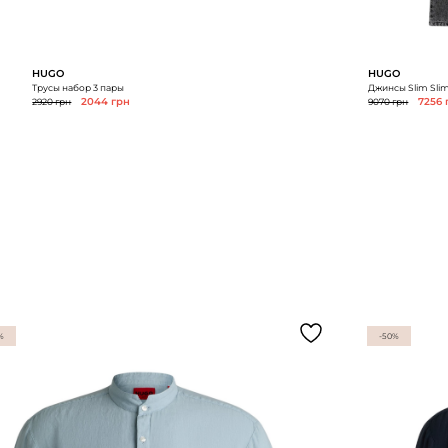
HUGO
HUGO
Трусы набор 3 пары
Джинсы Slim Slim
2920 грн
2044 грн
9070 грн
7256 
%
-50%