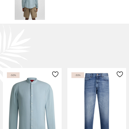
-50%
-30%