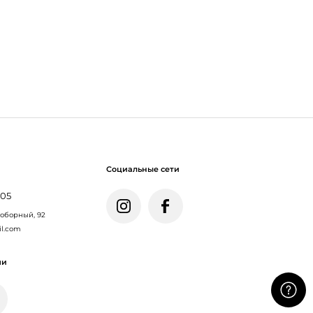
Социальные сети
005
Соборный, 92
il.com
ми