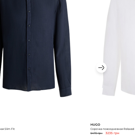
HUGO
я Slim Fit
Сорочка повседневная Relaxed 
н
6470 грн
3235 грн