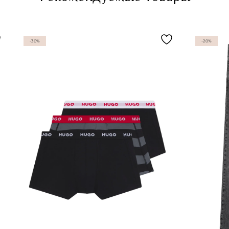
-30%
-20%