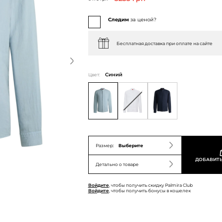
Следим
за ценой?
Бесплатная доставка при оплате на сайте
Цвет:
Синий
Размер:
Выберите
ДОБАВИТЬ
Детально о товаре
Войдите
, чтобы получить скидку Palmira Club
Войдите
, чтобы получить бонусы в кошелек