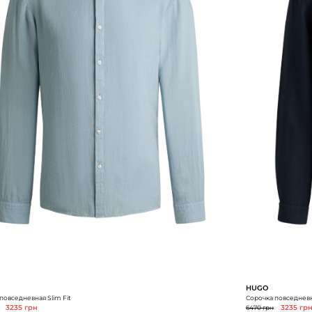
HUGO
повседневная Slim Fit
Сорочка повседневна
3235 грн
6470 грн
3235 гр