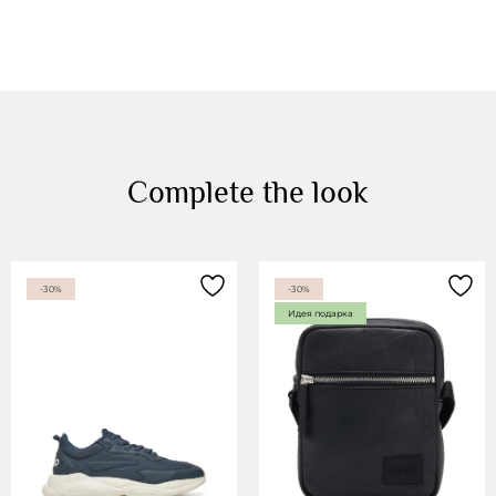
Complete the look
-30%
-30%
Идея подарка