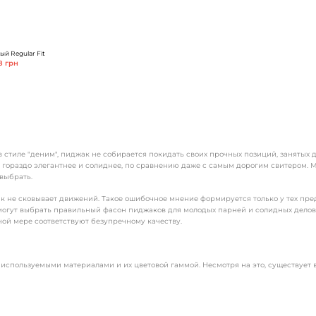
й Regular Fit
8 грн
 стиле "деним", пиджак не собирается покидать своих прочных позиций, занятых да
т гораздо элегантнее и солиднее, по сравнению даже с самым дорогим свитером
выбрать.
ак не сковывает движений. Такое ошибочное мнение формируется только у тех пре
помогут выбрать правильный фасон пиджаков для молодых парней и солидных дело
ной мере соответствуют безупречному качеству.
используемыми материалами и их цветовой гаммой. Несмотря на это, существует 
ь, которые расположены по краям полочек всегда вертикально;
шиваются симметрично.