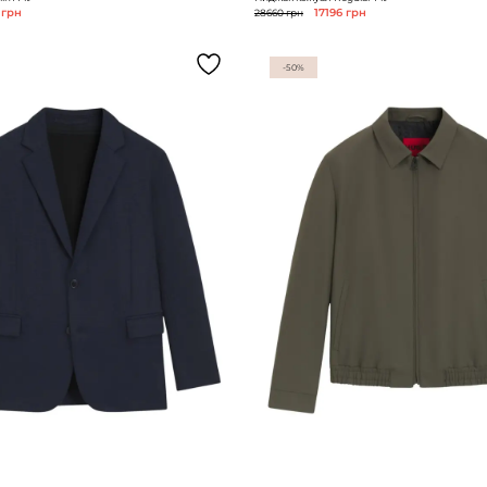
 грн
28660 грн
17196 грн
-50%