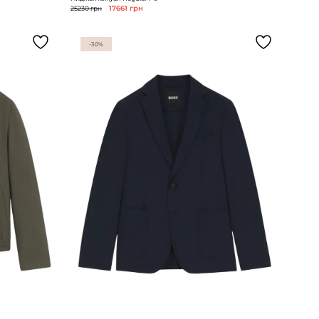
25230 грн
17661 грн
-30%