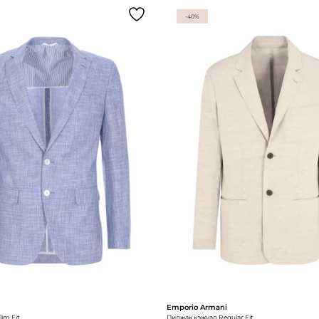
-40%
Emporio Armani
im Fit
Пиджак кэжуал Regular Fit