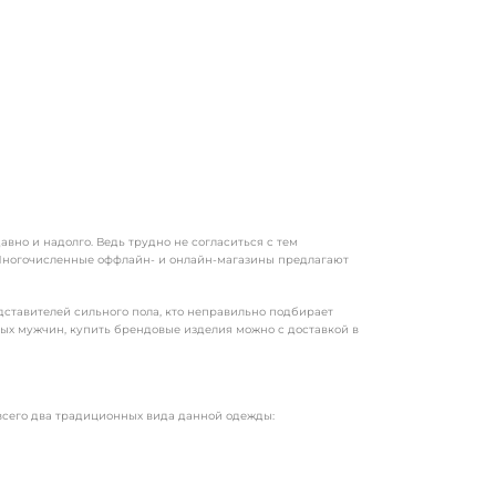
вно и надолго. Ведь трудно не согласиться с тем
. Многочисленные оффлайн- и онлайн-магазины предлагают
дставителей сильного пола, кто неправильно подбирает
вых мужчин, купить брендовые изделия можно с доставкой в
всего два традиционных вида данной одежды: