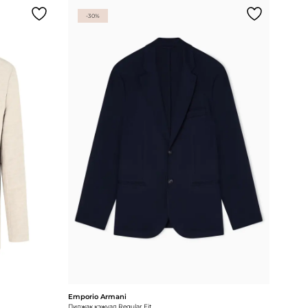
-30%
Emporio Armani
Пиджак кэжуал Regular Fit