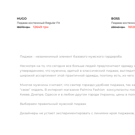
HUGO
BOSS
Пиджак костюмный Regular Fit
Пиджак костюмны
18070 грн
12649 грн
23040 грн
1612
Пиджак - незаменимый элемент базового мужского гардероба
Несмотря на то, что сегодня все больше людей предпочитают одежду в
утверждением, что мужчина, одетый в классический пиджак, выгляди
широкий ассортимент этой практичной одежды, поэтому есть, из чего 
Многие мужчины считают, что свитер гораздо удобнее пиджака, так к
"свою" модель. В интернет-магазине Palmira Fashion консультанты 
Киеве, Днепре, Одессе и в любом другом городе Украины, цены в пол
Выбираем правильный мужской пиджак
Дизайнеры не устают экспериментировать с линиями кроя пиджаков, 
•
однобортный - в этой модели один ряд пуговиц и один ряд петел
•
двубортный - полы глубоко заходят друг за друга, пуговицы при