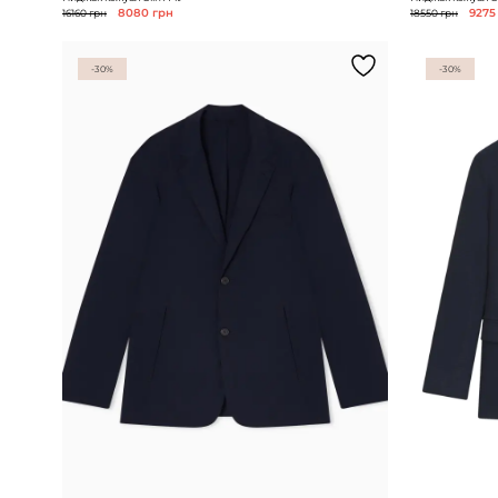
16160 грн
8080 грн
18550 грн
9275
-30%
-30%