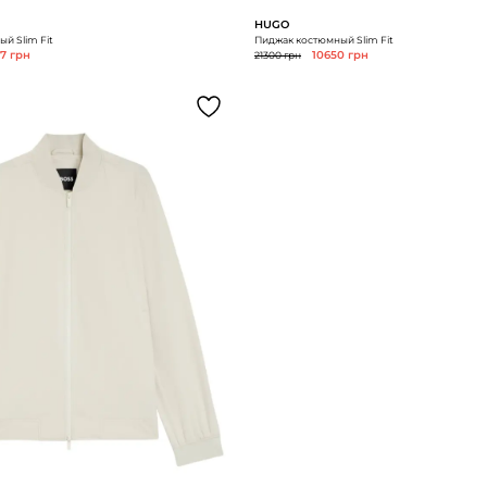
HUGO
й Slim Fit
Пиджак костюмный Slim Fit
7 грн
21300 грн
10650 грн