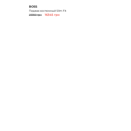
BOSS
Пиджак костюмный Slim Fit
23350 грн
16345 грн