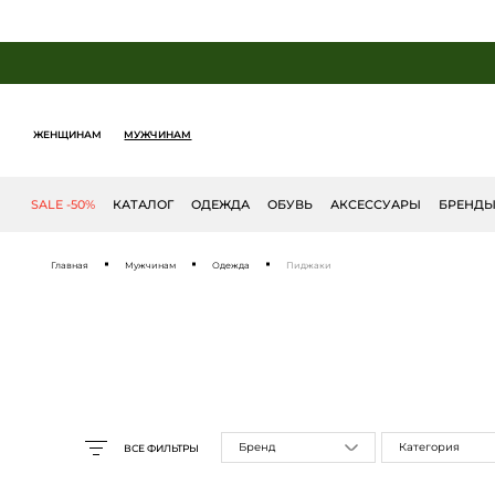
ЖЕНЩИНАМ
МУЖЧИНАМ
SALE -50%
КАТАЛОГ
ОДЕЖДА
ОБУВЬ
АКСЕССУАРЫ
БРЕНД
Главная
Мужчинам
Одежда
Пиджаки
Бренд
Категория
ВСЕ ФИЛЬТРЫ