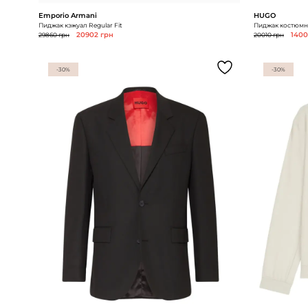
Emporio Armani
HUGO
Пиджак кэжуал Regular Fit
Пиджак костюмны
29860 грн
20902 грн
20010 грн
1400
-30%
-30%