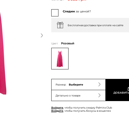
Следим
за ценой?
Бесплатная доставка при оплате на сайте
Цвет:
Розовый
Размер:
Выберите
ДОБАВИТЬ
Детально о товаре
Войдите
, чтобы получить скидку Palmira Club
Войдите
, чтобы получить бонусы в кошелек