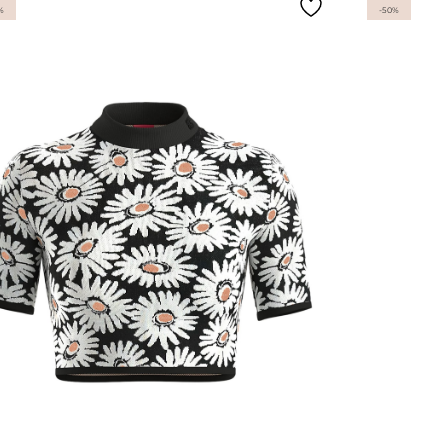
%
-50%