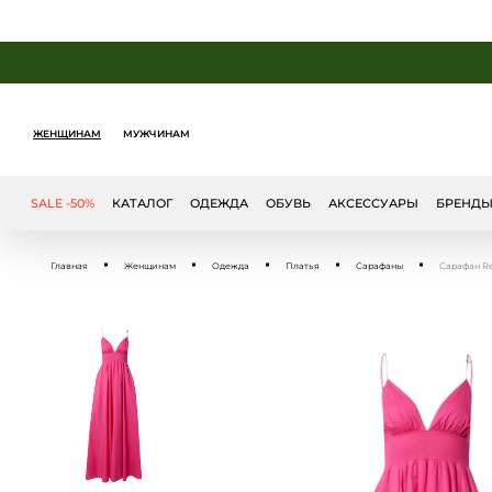
ЖЕНЩИНАМ
МУЖЧИНАМ
SALE -50%
КАТАЛОГ
ОДЕЖДА
ОБУВЬ
АКСЕССУАРЫ
БРЕНД
Главная
Женщинам
Одежда
Платья
Сарафаны
Сарафан Reg