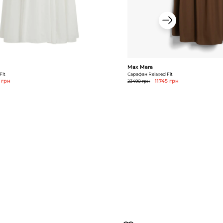
Max Mara
Fit
Сарафан Relaxed Fit
 грн
23490 грн
11745 грн