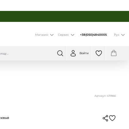
+38(050)4840005
Магазин
Сервис
Рус
Войти
Артикул: 479966
озовый