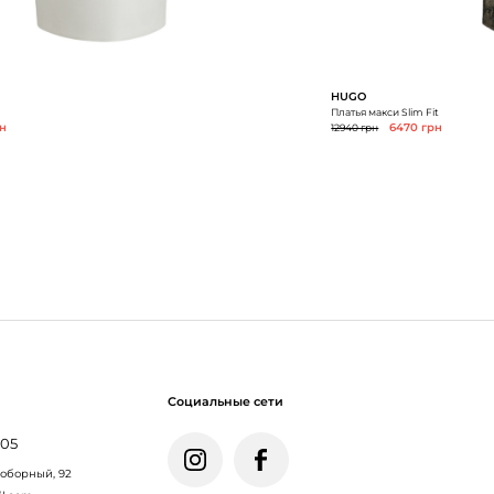
HUGO
Платья макси Slim Fit
рн
12940 грн
6470 грн
Социальные сети
005
Соборный, 92