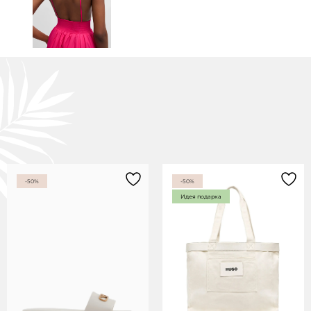
-50%
-50%
Идея подарка