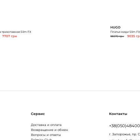
HUGO
 трикотажная Slim Fit
Платья миди Slim Fit
7707 грн
18070 грн
9035 г
Сервис
Контакты
Доставка и оплата
+38(050)4840
Возвращение и обмен
г. Запорожье,
пр. 
Вопросы и ответы
Palmira Club