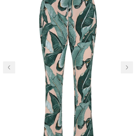
Доставка и
О нас
оплата
Возвращение
Новости
и обмен
Откуда о
Вопросы и
магазине
ответы
Контакты
Palmira Club
Уход
+38(050)4840005