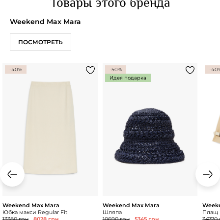
Товары этого бренда
Weekend Max Mara
ПОСМОТРЕТЬ
-40%
-50%
-40
Идея подарка
Weekend Max Mara
Weekend Max Mara
Week
Юбка макси Regular Fit
Шляпа
Плащ R
13380 грн
8028 грн
10690 грн
5345 грн
34770