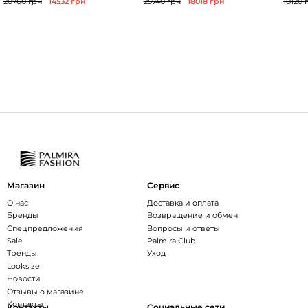
20760 грн
14532 грн
25740 грн
18018 грн
10120 
Магазин
Сервис
О нас
Доставка и оплата
Бренды
Возвращение и обмен
Спецпредложения
Вопросы и ответы
Sale
Palmira Club
Тренды
Уход
Looksize
Новости
Отзывы о магазине
Контакты
Контакты
Социальные сети