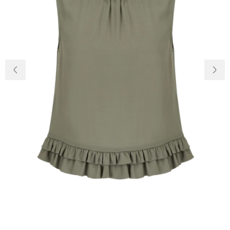
Доставка и
О нас
оплата
Возвращение
Новости
и обмен
Откуда о
Вопросы и
магазине
ответы
Контакты
Palmira Club
Уход
+38(050)4840005