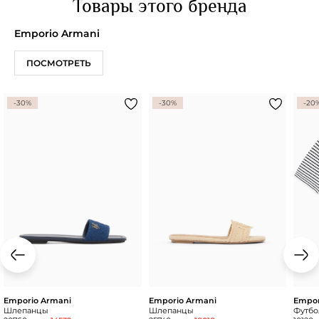
Товары этого бренда
Emporio Armani
ПОСМОТРЕТЬ
-30%
-30%
-20
Emporio Armani
Emporio Armani
Empor
Шлепанцы
Шлепанцы
Футбол