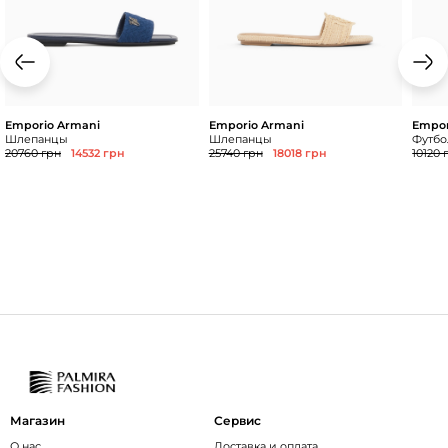
Emporio Armani
Emporio Armani
Empor
Шлепанцы
Шлепанцы
Футбол
20760 грн
14532 грн
25740 грн
18018 грн
10120 
Магазин
Сервис
О нас
Доставка и оплата