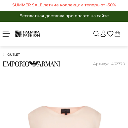
SUMMER SALE летние коллекции теперь от -50%
Войти
Укр
Рус
SUMMER SALE летние коллекции теперь от -50%
Бесплатная доставка при оплате на сайте
SUMMER SALE летние коллекции теперь от -50%
Бесплатная доставка при оплате на сайте
ЖЕНЩИНАМ
МУЖЧИНАМ
Бесплатная доставка при оплате на сайте
Вернуться в ката
SALE -50%
БРЕНДЫ
SALE -50%
КАТАЛОГ
OUTLET
Бренды
ОДЕЖДА
Артикул: 462770
ОБУВЬ
Каталог
АКСЕССУАРЫ
Одежда
ПОДАРКИ
Обувь
OUTLET
Аксессуары
Избранные товары
Подарки
Корзина
OUTLET