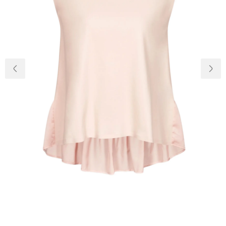
Доставка и
О нас
оплата
Возвращение
Новости
и обмен
Откуда о
Вопросы и
магазине
ответы
Контакты
Palmira Club
Уход
+38(050)4840005