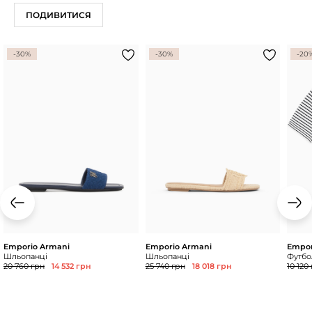
ПОДИВИТИСЯ
-30%
-30%
-20
Emporio Armani
Emporio Armani
Empor
Шльопанці
Шльопанці
Футбол
20 760 грн
14 532 грн
25 740 грн
18 018 грн
10 120