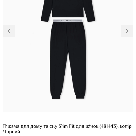
Доставка та
Про нас
оплата
Повернення
Новини
та обмін
Відкуки про
Питання та
магазин
відповіді
Контакти
Palmira Club
Догляд
+38(050)4840005
Піжама для дому та сну Slim Fit для жінок (481443), колір
Чорний