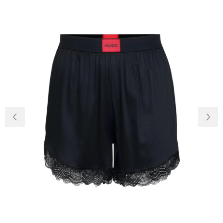
Доставка та
Про нас
оплата
Повернення
Новини
та обмін
Відкуки про
Питання та
магазин
відповіді
Контакти
Palmira Club
Догляд
+38(050)4840005