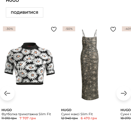
HUGO
ПОДИВИТИСЯ
-30%
-50%
-40
HUGO
HUGO
HUGO
Футболка трикотажна Slim Fit
Сукні максі Slim Fit
Сукні 
11 010 грн
7 707 грн
12 940 грн
6 470 грн
18 070