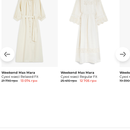
Weekend Max Mara
Weekend Max Mara
Week
Сукні максі Relaxed Fit
Сукні максі Regular Fit
Сукні 
21 790 грн
13 074 грн
25 410 грн
12 705 грн
19 390