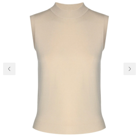
Доставка та
Про нас
оплата
Повернення
Новини
та обмін
Відкуки про
Питання та
магазин
відповіді
Контакти
Palmira Club
Догляд
+38(050)4840005