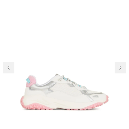
Доставка та
Про нас
оплата
Повернення
Новини
та обмін
Відкуки про
Питання та
магазин
відповіді
Контакти
Palmira Club
Догляд
+38(050)4840005