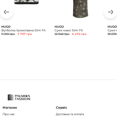
HUGO
HUGO
HUGO
Футболка трикотажна Slim Fit
Сукні максі Slim Fit
Сукні 
11 010 грн
7 707 грн
12 940 грн
6 470 грн
18 070
Магазин
Сервіс
Про нас
Доставка та оплата