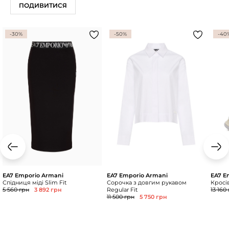
ПОДИВИТИСЯ
-30%
-50%
-40
EA7 Emporio Armani
EA7 Emporio Armani
EA7 E
Спідниця міді Slim Fit
Сорочка з довгим рукавом
Кросі
5 560 грн
3 892 грн
Regular Fit
13 160
11 500 грн
5 750 грн