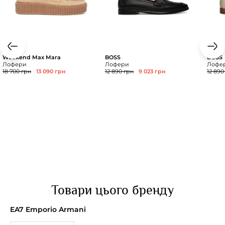
Weekend Max Mara
BOSS
BOSS
Лофери
Лофери
Лофе
18 700 грн
13 090 грн
12 890 грн
9 023 грн
12 890
Товари цього бренду
EA7 Emporio Armani