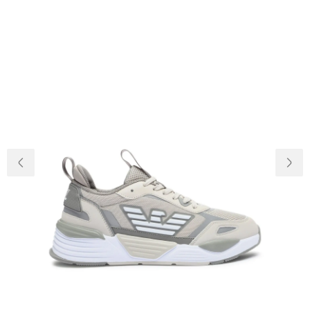
Доставка та
Про нас
оплата
Повернення
Новини
та обмін
Відкуки про
Питання та
магазин
відповіді
Контакти
Palmira Club
Догляд
+38(050)4840005