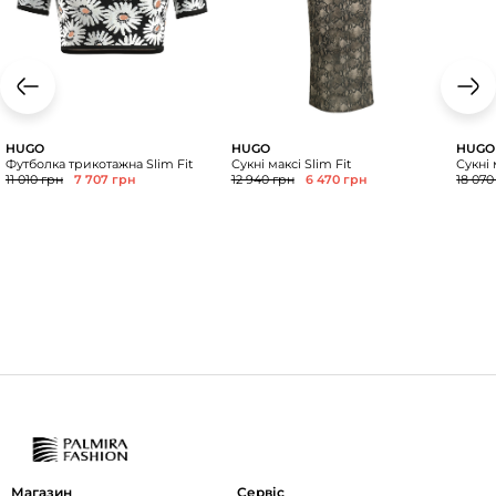
HUGO
HUGO
HUGO
Футболка трикотажна Slim Fit
Сукні максі Slim Fit
Сукні 
11 010 грн
7 707 грн
12 940 грн
6 470 грн
18 070
Магазин
Сервіс