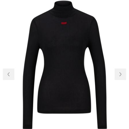
Доставка та
Про нас
оплата
Повернення
Новини
та обмін
Відкуки про
Питання та
магазин
відповіді
Контакти
Palmira Club
Догляд
+38(050)4840005