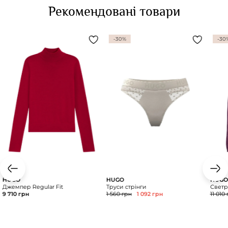
Рекомендовані товари
-30%
-30
HUGO
HUGO
HUGO
Джемпер Regular Fit
Труси стрінги
Светр 
9 710 грн
1 560 грн
1 092 грн
11 010