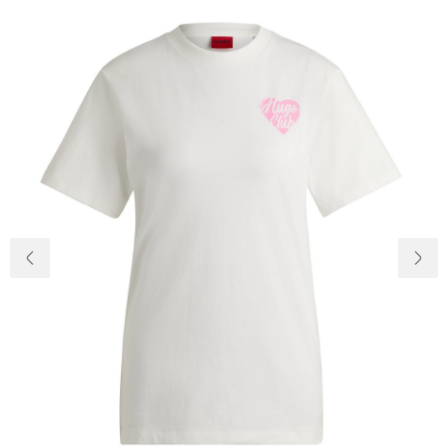
Доставка та
Про нас
оплата
Повернення
Новини
та обмін
Відкуки про
Питання та
магазин
відповіді
Контакти
Palmira Club
Догляд
+38(050)4840005