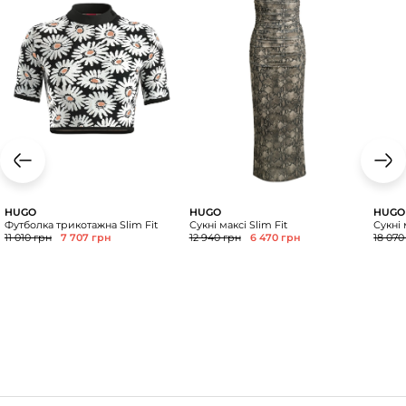
HUGO
HUGO
HUGO
Футболка трикотажна Slim Fit
Сукні максі Slim Fit
Сукні 
11 010 грн
7 707 грн
12 940 грн
6 470 грн
18 070