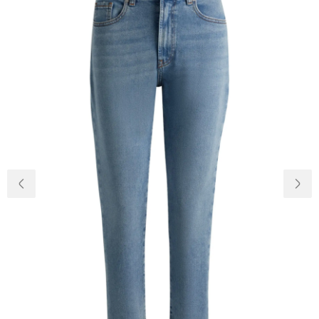
Доставка та
Про нас
оплата
Повернення
Новини
та обмін
Відкуки про
Питання та
магазин
відповіді
Контакти
Palmira Club
Догляд
+38(050)4840005