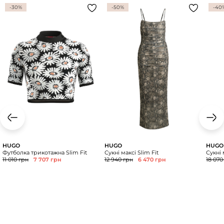
-30%
-50%
-40
HUGO
HUGO
HUGO
Футболка трикотажна Slim Fit
Сукні максі Slim Fit
Сукні 
11 010 грн
7 707 грн
12 940 грн
6 470 грн
18 070