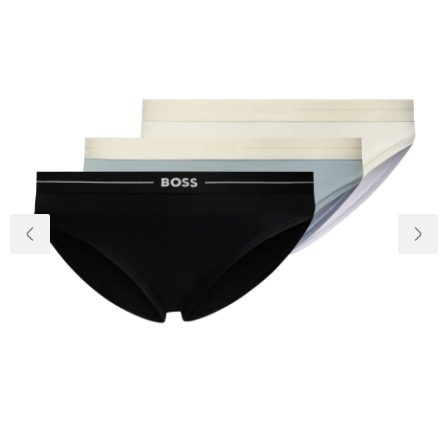
Доставка та
Про нас
оплата
Повернення
Новини
та обмін
Відкуки про
Питання та
магазин
відповіді
Контакти
Palmira Club
Догляд
+38(050)4840005