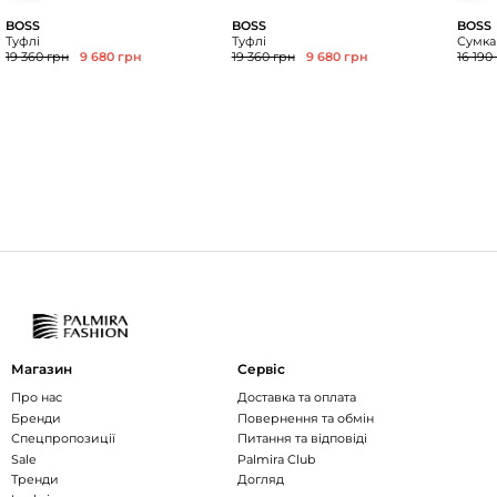
BOSS
BOSS
BOSS
Туфлі
Туфлі
Сумка
19 360 грн
9 680 грн
19 360 грн
9 680 грн
16 190
Магазин
Сервіс
Про нас
Доставка та оплата
Бренди
Повернення та обмін
Спецпропозиції
Питання та відповіді
Sale
Palmira Club
Тренди
Догляд