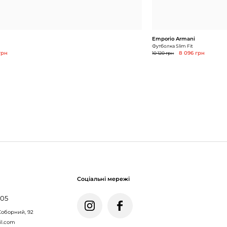
Emporio Armani
Футболка Slim Fit
грн
10 120 грн
8 096 грн
Соціальні мережі
005
Соборний, 92
il.com