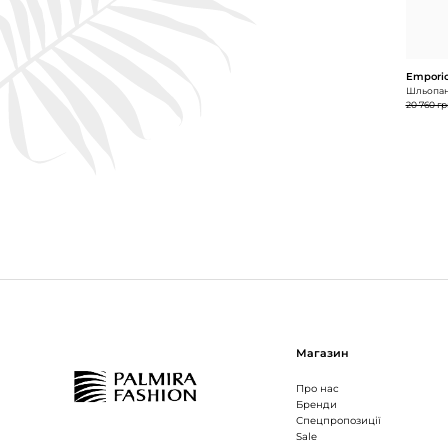
Emporio
Шльопан
20 760 гр
Магазин
Про нас
Бренди
Спецпропозиції
Sale