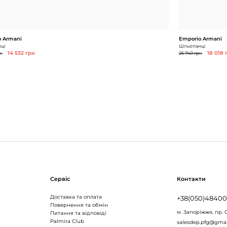
 Armani
Emporio Armani
ці
Шльопанці
н
14 532 грн
25 740 грн
18 018 
Сервіс
Контакти
Доставка та оплата
+38(050)4840
Повернення та обмін
м. Запоріжжя,
пр. 
Питання та відповіді
Palmira Club
salesdep.pfg@gma