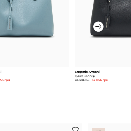
i
Emporio Armani
Сумка шоппер
056 грн
20 080 грн
14 056 грн
-20%