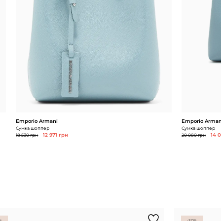
Emporio Armani
Emporio Arman
Сумка шоппер
Сумка шоппер
18 530 грн
12 971 грн
20 080 грн
14 
%
-30%