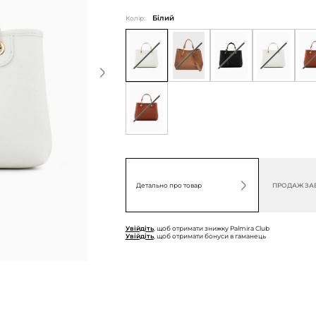
Колір:
Білий
Детально про товар
ПРОДАЖ ЗА
Увійдіть
, щоб отримати знижку Palmira Club
Увійдіть
, щоб отримати бонуси в гаманець