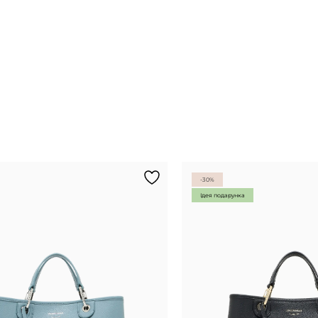
-30%
Ідея подарунка