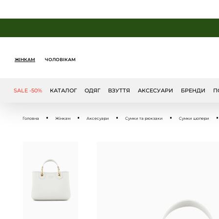
ЖІНКАМ
ЧОЛОВІКАМ
SALE -50%
КАТАЛОГ
ОДЯГ
ВЗУТТЯ
АКСЕСУАРИ
БРЕНДИ
П
Головна
Жінкам
Аксесуари
Сумки та рюкзаки
Сумки шопери