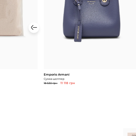
Emporio Armani
Сумка шоппер
18 530 грн
11 118 грн
-30