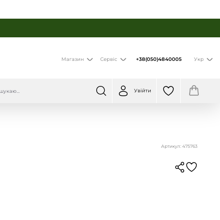
+38(050)4840005
Магазин
Сервіс
Укр
Увійти
Артикул: 475763