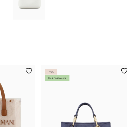
-40%
Ідея подарунка