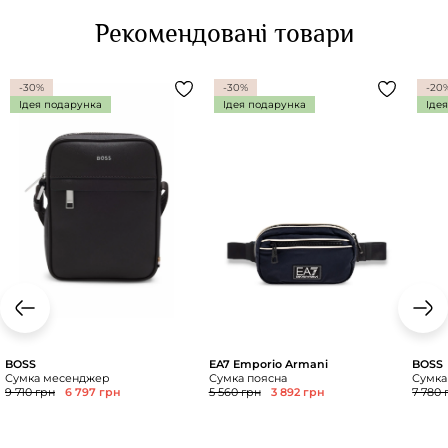
Рекомендовані товари
-30%
-30%
-20
Ідея подарунка
Ідея подарунка
Іде
BOSS
EA7 Emporio Armani
BOSS
Сумка месенджер
Сумка поясна
Сумка
9 710 грн
6 797 грн
5 560 грн
3 892 грн
7 780 