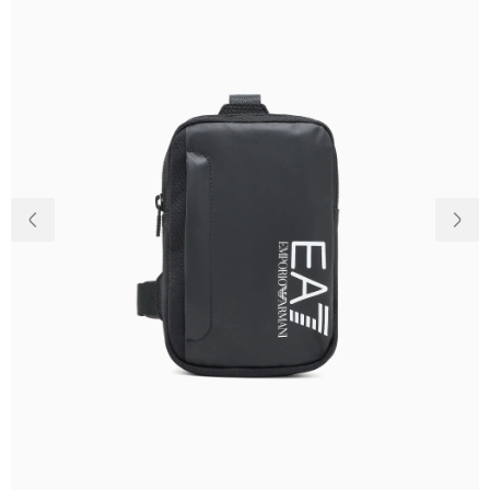
Доставка та
Про нас
оплата
Повернення
Новини
та обмін
Відкуки про
Питання та
магазин
відповіді
Контакти
Palmira Club
Догляд
+38(050)4840005