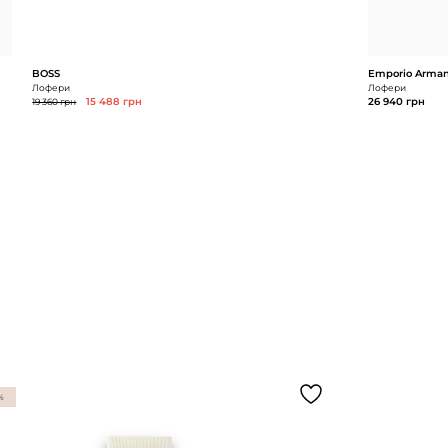
BOSS
Emporio Arman
Лофери
Лофери
19 360 грн
15 488 грн
26 940 грн
%