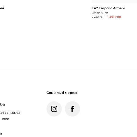
ani
EA7 Emporio Armani
Шкарпетки
2 230 грн
1 561 грн
Соціальні мережі
005
Соборний, 92
il.com
ми