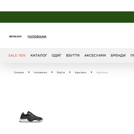
ЖІНКАМ
ЧОЛОВІКАМ
SALE -50%
КАТАЛОГ
ОДЯГ
ВЗУТТЯ
АКСЕСУАРИ
БРЕНДИ
П
Головна
Чоловікам
Взуття
Кросівки
Кросівки