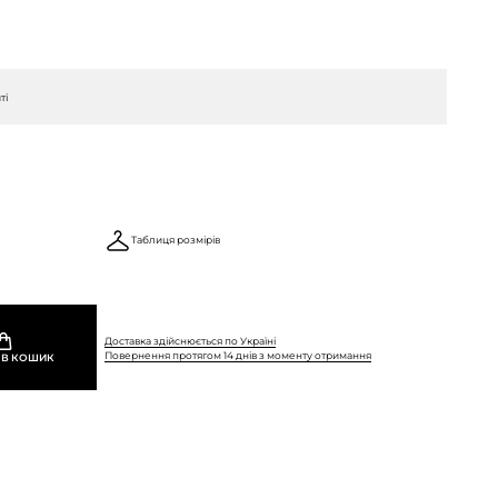
ті
Таблиця розмірів
Доставка здійснюється по Україні
Повернення протягом 14 днів з моменту отримання
 В КОШИК