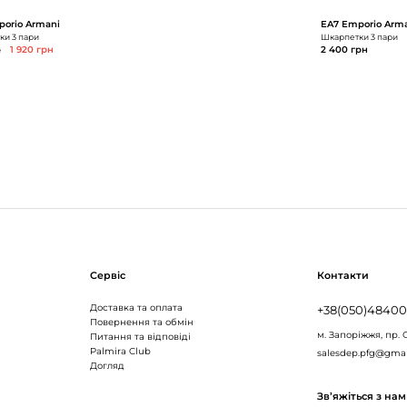
orio Armani
EA7 Emporio Arm
и 3 пари
Шкарпетки 3 пари
н
1 920 грн
2 400 грн
Сервіс
Контакти
Доставка та оплата
+38(050)4840
Повернення та обмін
м. Запоріжжя,
пр. 
Питання та відповіді
Palmira Club
salesdep.pfg@gma
Догляд
Зв’яжіться з на