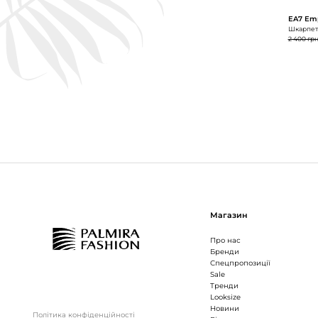
EA7 Emp
Шкарпетк
2 400 гр
Магазин
Про нас
Бренди
Спецпропозиції
Sale
Тренди
Looksize
Новини
Політика конфіденційності