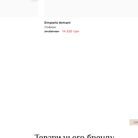
Emporio Armani
Лофери
24 200 грн
14 520 грн
-20
Товари цього бренду