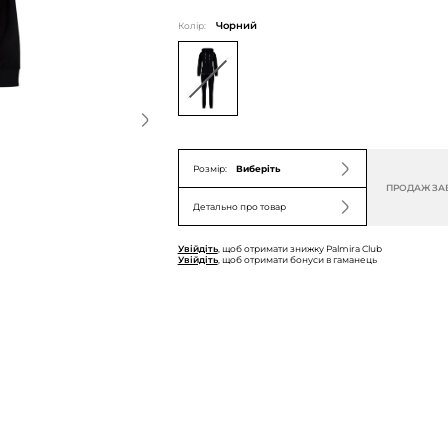
Колір:
Чорний
Розмір:
Виберіть
ПРОДАЖ ЗА
Детально про товар
Увійдіть
, щоб отримати знижку Palmira Club
Увійдіть
, щоб отримати бонуси в гаманець