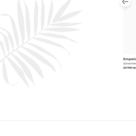
Emporio
Шльопан
20 760 гр