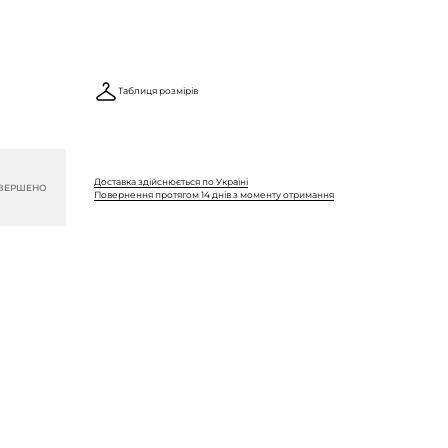
Таблиця розмірів
Доставка здійснюється по Україні
ВЕРШЕНО
Повернення протягом 14 днів з моменту отримання