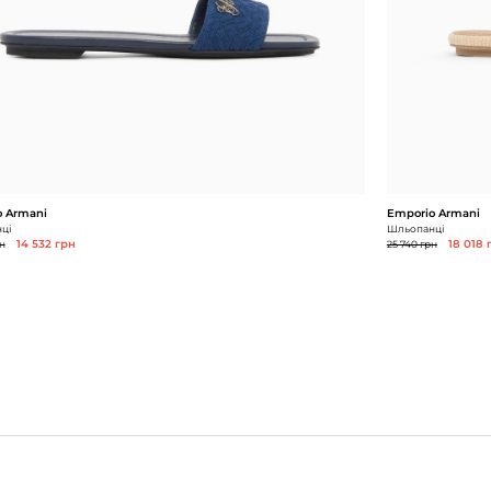
 Armani
Emporio Armani
ці
Шльопанці
н
14 532 грн
25 740 грн
18 018 