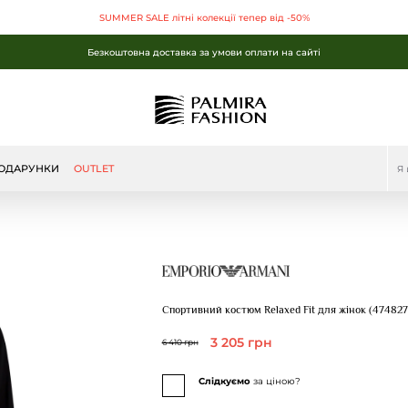
Безкоштовна доставка за умови оплати на сайті
SUMMER SALE літні колекції тепер від -50%
Безкоштовна доставка за умови оплати на сайті
SUMMER SALE літні колекції тепер від -50%
Безкоштовна доставка за умови оплати на сайті
ОДАРУНКИ
OUTLET
Спортивний костюм Relaxed Fit для жінок (474827
3 205 грн
6 410 грн
Слідкуємо
за ціною?