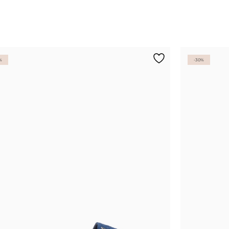
%
-30%