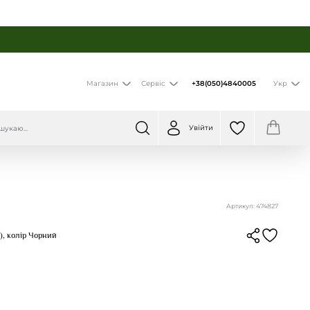
+38(050)4840005
Магазин
Сервіс
Укр
Увійти
Артикул: 474827
), колір Чорний