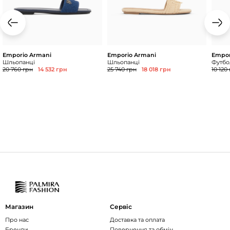
Emporio Armani
Emporio Armani
Empor
Шльопанці
Шльопанці
Футбол
20 760 грн
14 532 грн
25 740 грн
18 018 грн
10 120
Магазин
Сервіс
Про нас
Доставка та оплата
Бренди
Повернення та обмін