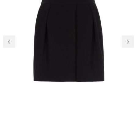
Доставка та
Про нас
оплата
Повернення
Новини
та обмін
Відкуки про
Питання та
магазин
відповіді
Контакти
Palmira Club
Догляд
+38(050)4840005