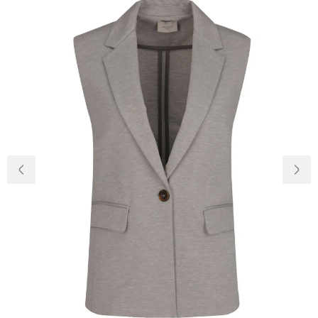
Доставка и
О нас
оплата
Возвращение
Новости
и обмен
Откуда о
Вопросы и
магазине
ответы
Контакты
Palmira Club
Уход
+38(050)4840005