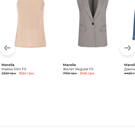
Marella
Marella
Marel
Майка Slim Fit
Жилет Regular Fit
Джинс
2320 грн
1624 грн
7150 грн
2145 грн
4420 