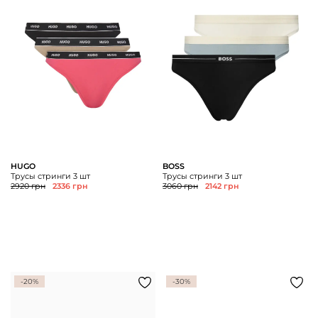
Доставка и
О нас
оплата
Возвращение
Новости
и обмен
Откуда о
Вопросы и
магазине
ответы
Контакты
Palmira Club
Уход
+38(050)4840005
HUGO
BOSS
Трусы стринги 3 шт
Трусы стринги 3 шт
2920 грн
2336 грн
3060 грн
2142 грн
-20%
-30%