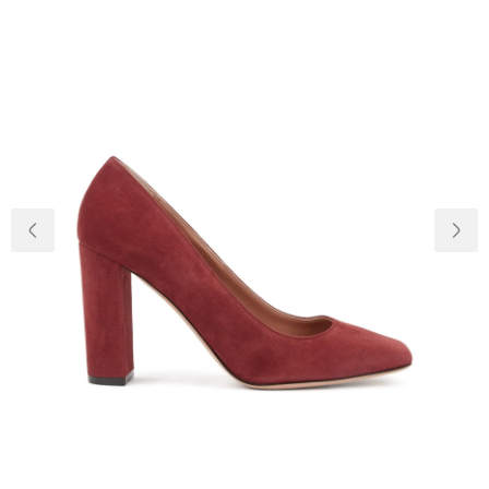
Доставка и
О нас
оплата
Возвращение
Новости
и обмен
Откуда о
Вопросы и
магазине
ответы
Контакты
Palmira Club
Уход
+38(050)4840005