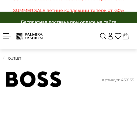
SUMMER SALE летние коллекции теперь от -50%
Бесплатная доставка при оплате на сайте
Войти
Укр
Рус
SUMMER SALE летние коллекции теперь от -50%
Бесплатная доставка при оплате на сайте
ЖЕНЩИНАМ
МУЖЧИНАМ
Бесплатная доставка при оплате на сайте
Вернуться в ката
SALE -50%
БРЕНДЫ
SALE -50%
КАТАЛОГ
OUTLET
Бренды
ОДЕЖДА
ОБУВЬ
Каталог
АКСЕССУАРЫ
Артикул: 459135
Одежда
ПОДАРКИ
Обувь
OUTLET
Аксессуары
Избранные товары
Подарки
Корзина
OUTLET