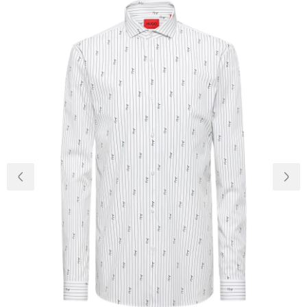
Доставка и
О нас
оплата
Возвращение
Новости
и обмен
Откуда о
Вопросы и
магазине
ответы
Контакты
Palmira Club
Уход
+38(050)4840005