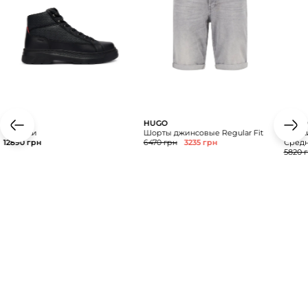
HUGO
HUGO
HUGO
Ботинки
Шорты джинсовые Regular Fit
Брюки
12890 грн
6470 грн
3235 грн
Сред
5820 