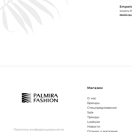
Emporio
Шорты Re
18020 гр
Магазин
О нас
Бренды
Спецпредложения
Sale
Тренды
Looksize
Новости
Политика конфиденциальности
Отзывы о магазине