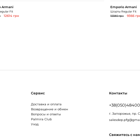
 Armani
Emporio Armani
gular Fit
Шорты Regular Fit
н
12614 грн
13380 грн
9366 гр
Сервис
Контакты
Доставка и оплата
+38(050)4840
Возвращение и обмен
г. Запорожье,
пр. 
Вопросы и ответы
Palmira Club
salesdep.pfg@gma
Уход
Свяжитесь с на