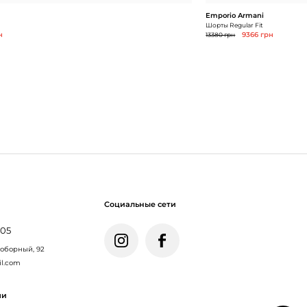
Emporio Armani
Шорты Regular Fit
н
13380 грн
9366 грн
Социальные сети
005
Соборный, 92
il.com
ми