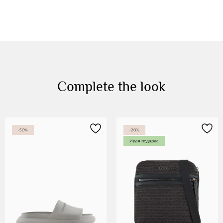
Complete the look
-50%
-20%
Идея подарка