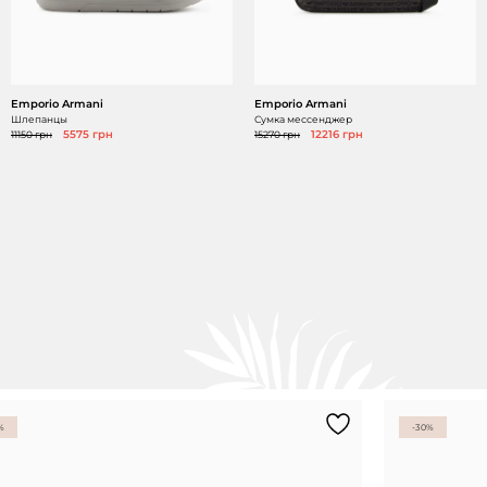
Emporio Armani
Emporio Armani
Шлепанцы
Сумка мессенджер
11150 грн
5575 грн
15270 грн
12216 грн
%
-30%