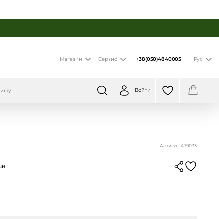
+38(050)4840005
Магазин
Сервис
Рус
Войти
Артикул: 479033
ый