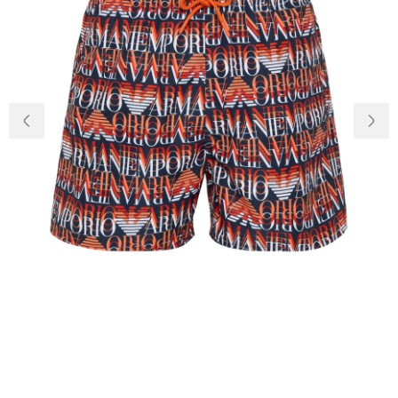
Доставка и
О нас
оплата
Возвращение
Новости
и обмен
Откуда о
Вопросы и
магазине
ответы
Контакты
Palmira Club
Уход
+38(050)4840005