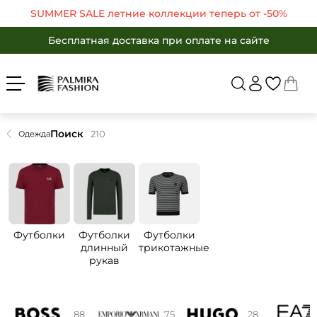
SUMMER SALE летние коллекции теперь от -50%
Бесплатная доставка при оплате на сайте
Войти
Укр
Рус
SUMMER SALE летние коллекции теперь от -50%
Бесплатная доставка при оплате на сайте
ЖЕНЩИНАМ
МУЖЧИНАМ
Бесплатная доставка при оплате на сайте
Вернуться в ката
SALE -50%
БРЕНДЫ
SALE -50%
КАТАЛОГ
Поиск
210
Одежда
Бренды
ОДЕЖДА
ОБУВЬ
Каталог
АКСЕССУАРЫ
Одежда
ПОДАРКИ
Обувь
OUTLET
Футболки
Футболки
Футболки
Аксессуары
длинный
трикотажные
рукав
Избранные товары
Подарки
Корзина
OUTLET
88
75
28