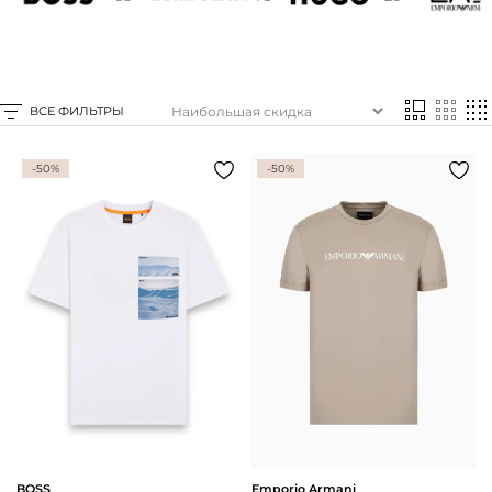
Доставка и
О нас
оплата
Возвращение
Новости
и обмен
Откуда о
Вопросы и
ВСЕ ФИЛЬТРЫ
магазине
ответы
Контакты
Palmira Club
Уход
-50%
-50%
+38(050)4840005
BOSS
Emporio Armani