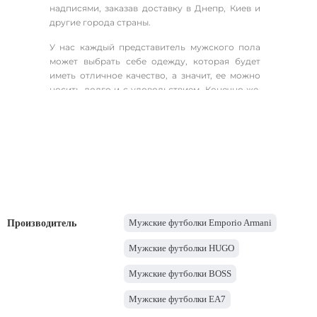
надписями, заказав доставку в Днепр, Киев и
другие города страны.
У нас каждый представитель мужского пола
может выбрать себе одежду, которая будет
иметь отличное качество, а значит, ее можно
носить долго и с удовольствием. Конечно же,
одной моделью вряд ли можно обойтись,
поэтому мы рекомендуем покупать сразу
несколько футболок. Главное - правильно
подобрать подходящий именно для вас
вариант из нашего широкого ассортимента.
Любая мужская футболка, представленная в
каталоге сайта, отличается безупречным
чувством стиля и элегантностью. В этом нет
Мужские футболки Emporio Armani
Производитель
ничего удивительного, так как все изделия
созданы известными европейскими брендами.
Мужские футболки HUGO
В них вы всегда будете выглядеть
превосходно.
Мужские футболки BOSS
Популярные варианты
Мужские футболки EA7