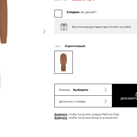
Следим
за ценой?
Бесплатная доставка при оплате на сайте
Цвет:
Коричневый
Размер:
Выберите
ДОБАВИТЬ
Детально о товаре
Войдите
, чтобы получить скидку Palmira Club
Войдите
, чтобы получить бонусы в кошелек