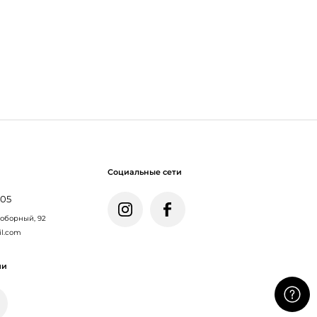
Социальные сети
005
Соборный, 92
il.com
ми