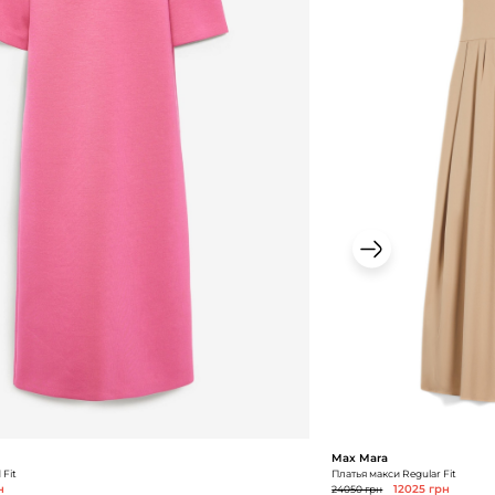
Max Mara
 Fit
Платья макси Regular Fit
н
24050 грн
12025 грн