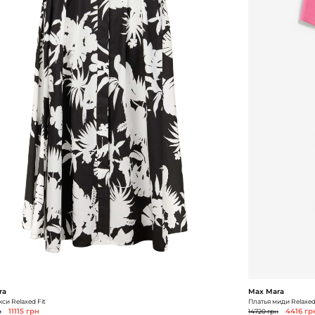
ra
Max Mara
си Relaxed Fit
Платья миди Relaxed
н
11115 грн
14720 грн
4416 гр