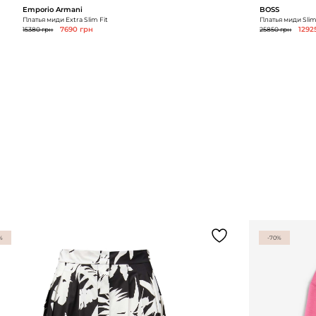
Emporio Armani
BOSS
Платья миди Extra Slim Fit
Платья миди Slim
15380 грн
7690 грн
25850 грн
1292
%
-70%