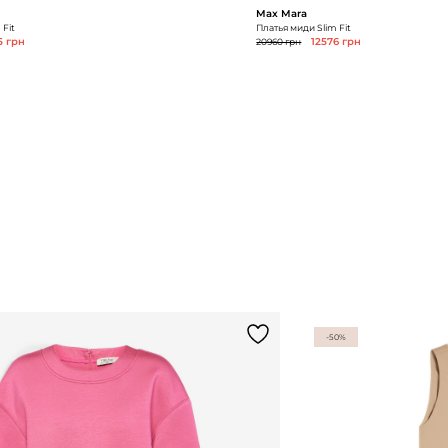
Max Mara
 Fit
Платья миди Slim Fit
5 грн
20960 грн
12576 грн
-50%