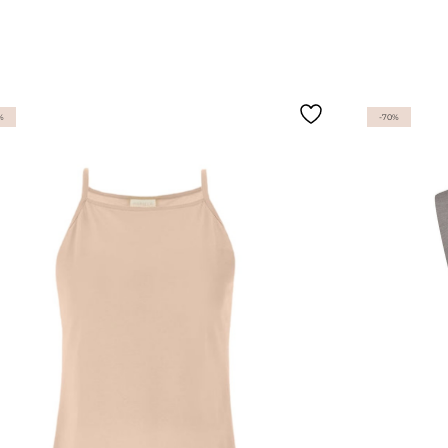
%
-70%