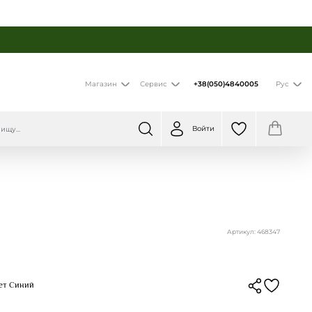
+38(050)4840005
Магазин
Сервис
Рус
Войти
Артикул: 468347
вет Синий