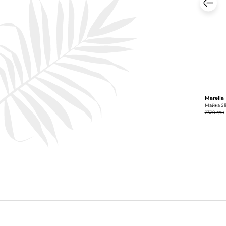
Marella
Майка Sli
2320 грн