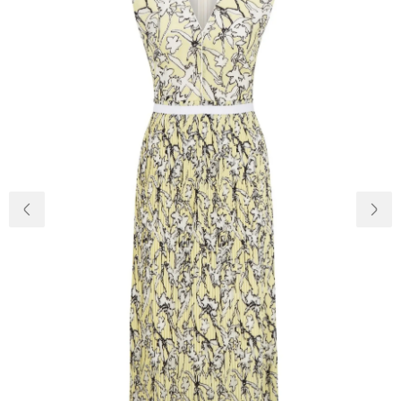
Доставка и
О нас
оплата
Возвращение
Новости
и обмен
Откуда о
Вопросы и
магазине
ответы
Контакты
Palmira Club
Уход
+38(050)4840005