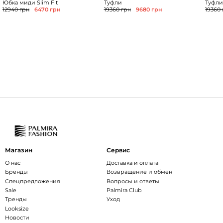
Юбка миди Slim Fit
Туфли
Туфл
12940 грн
6470 грн
19360 грн
9680 грн
19360
Магазин
Сервис
О нас
Доставка и оплата
Бренды
Возвращение и обмен
Спецпредложения
Вопросы и ответы
Sale
Palmira Club
Тренды
Уход
Looksize
Новости