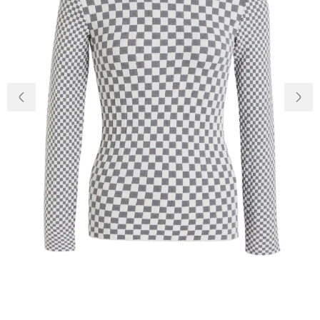
Доставка и
О нас
оплата
Возвращение
Новости
и обмен
Откуда о
Вопросы и
магазине
ответы
Контакты
Palmira Club
Уход
+38(050)4840005