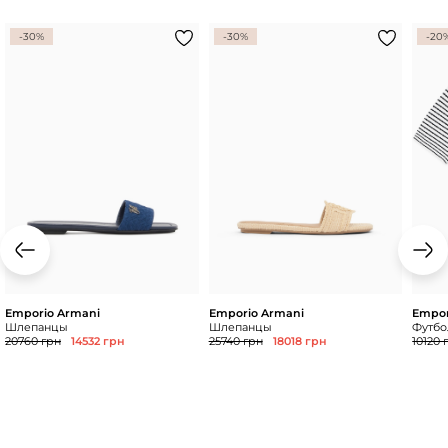
-30%
-30%
-20
Emporio Armani
Emporio Armani
Empor
Шлепанцы
Шлепанцы
Футбол
20760 грн
14532 грн
25740 грн
18018 грн
10120 