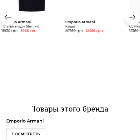
Emporio Armani
Emporio Armani
Empor
Платья миди Slim Fit
Кеды
Сумка
11930 грн
5965 грн
20760 грн
12456 грн
12360 
Товары этого бренда
Emporio Armani
ПОСМОТРЕТЬ