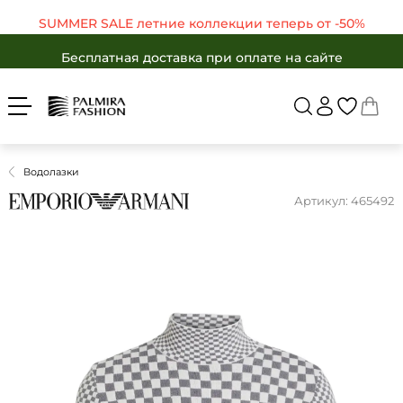
SUMMER SALE летние коллекции теперь от -50%
Бесплатная доставка при оплате на сайте
Войти
Укр
Рус
SUMMER SALE летние коллекции теперь от -50%
Бесплатная доставка при оплате на сайте
ЖЕНЩИНАМ
МУЖЧИНАМ
Бесплатная доставка при оплате на сайте
Вернуться в ката
SALE -50%
БРЕНДЫ
SALE -50%
КАТАЛОГ
Водолазки
Бренды
ОДЕЖДА
Артикул: 465492
ОБУВЬ
Каталог
АКСЕССУАРЫ
Одежда
ПОДАРКИ
Обувь
OUTLET
Аксессуары
Избранные товары
Подарки
Корзина
OUTLET