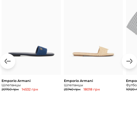
Emporio Armani
Emporio Armani
Empor
Шлепанцы
Шлепанцы
Футбол
20760 грн
14532 грн
25740 грн
18018 грн
10120 