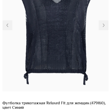
Доставка и
О нас
оплата
Возвращение
Новости
и обмен
Откуда о
Вопросы и
магазине
ответы
Контакты
Palmira Club
Уход
+38(050)4840005
Футболка трикотажная Relaxed Fit для женщин (479160),
цвет Синий