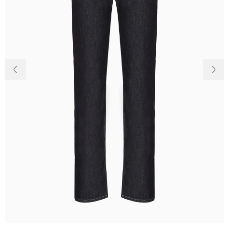
Доставка и
О нас
оплата
Возвращение
Новости
и обмен
Откуда о
Вопросы и
магазине
ответы
Контакты
Palmira Club
Уход
+38(050)4840005