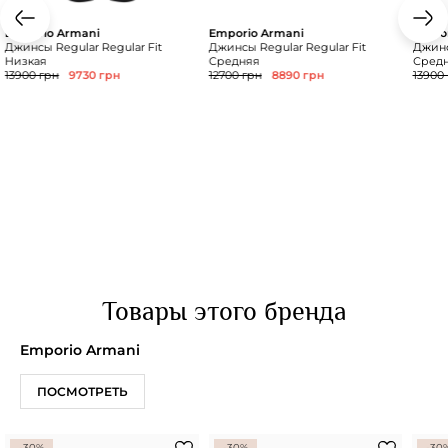
Emporio Armani
Emporio Armani
Empor
Джинсы Regular Regular Fit
Джинсы Regular Regular Fit
Джинс
Низкая
Средняя
Сред
13900 грн
9730 грн
12700 грн
8890 грн
13900
Товары этого бренда
Emporio Armani
ПОСМОТРЕТЬ
-30%
-30%
-30