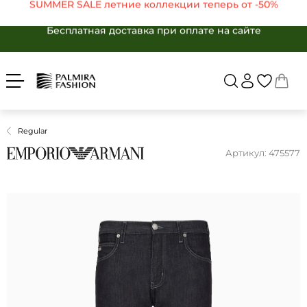
SUMMER SALE летние коллекции теперь от -50%
Бесплатная доставка при оплате на сайте
Войти
Укр
Рус
SUMMER SALE летние коллекции теперь от -50%
Бесплатная доставка при оплате на сайте
ЖЕНЩИНАМ
МУЖЧИНАМ
Бесплатная доставка при оплате на сайте
Вернуться в ката
SALE -50%
БРЕНДЫ
SALE -50%
КАТАЛОГ
Regular
Бренды
ОДЕЖДА
Артикул: 475577
ОБУВЬ
Каталог
АКСЕССУАРЫ
Одежда
ПОДАРКИ
Обувь
OUTLET
Аксессуары
Избранные товары
Подарки
Корзина
OUTLET